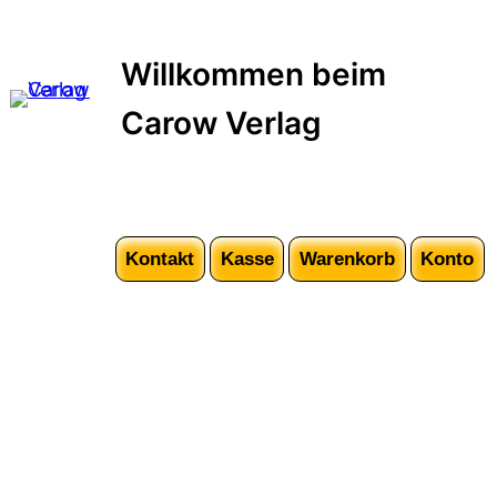
Zum
Inhalt
Willkommen beim
springen
Carow Verlag
Kontakt
Kasse
Warenkorb
Konto