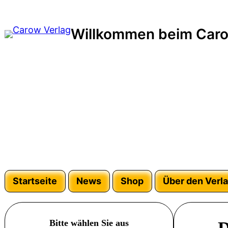
Zum
Inhalt
Willkommen beim Caro
springen
Startseite
News
Shop
Über den Verl
Bitte wählen Sie aus