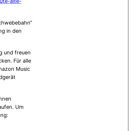
ute-alte-
 Schwebebahn“
ng in den
lg und freuen
en. Für alle
mazon Music
dgerät
önnen
kaufen. Um
ang: