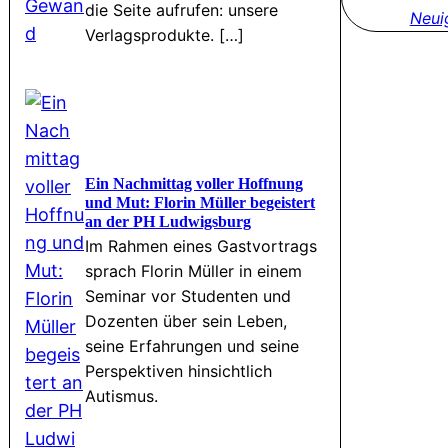
die Seite aufrufen: unsere
Neui
Verlagsprodukte. […]
Ein Nachmittag voller Hoffnung
und Mut: Florin Müller begeistert
an der PH Ludwigsburg
Im Rahmen eines Gastvortrags
sprach Florin Müller in einem
Seminar vor Studenten und
Dozenten über sein Leben,
seine Erfahrungen und seine
Perspektiven hinsichtlich
Autismus.