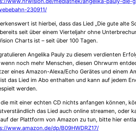
s://www.nrwision.de/mediathek/angelika-pauly-die-g
webebahn-230911/
rkenswert ist hierbei, dass das Lied „Die gute alte
bereits seit über einem Vierteljahr ohne Unterbrechu
sion Charts ist – seit über 100 Tagen.
gratulieren Angelika Pauly zu diesem verdienten Erfo
 wenn noch mehr Menschen, diesen Ohrwurm entdeck
tzer eines Amazon-Alexa/Echo Gerätes und einem A
ist das Lied im Abo enthalten und kann auf jedem En
spielt werden.
, die mit einer echten CD nichts anfangen können, k
stverständlich das Lied auch online streamen, oder 
 auf der Plattform von Amazon zu tun, bitte hier entl
ps://www.amazon.de/dp/B09HWDRZ17/