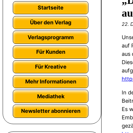
„D
Startseite
au
Über den Verlag
22. 
Verlagsprogramm
Unse
auf 
Für Kunden
aus 
Dies
Für Kreative
aufg
http
Mehr Informationen
In d
Mediathek
Beit
Es w
Newsletter abonnieren
Embe
gezä