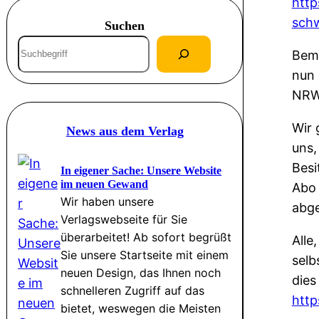
http
sch
Suchen
S
Beme
u
nun 
c
NRWi
h
e
Wir 
News aus dem Verlag
n
uns,
Besi
In eigener Sache: Unsere Website
im neuen Gewand
Abo 
Wir haben unsere
abge
Verlagswebseite für Sie
überarbeitet! Ab sofort begrüßt
Alle
Sie unsere Startseite mit einem
selb
neuen Design, das Ihnen noch
dies
schnelleren Zugriff auf das
htt
bietet, weswegen die Meisten