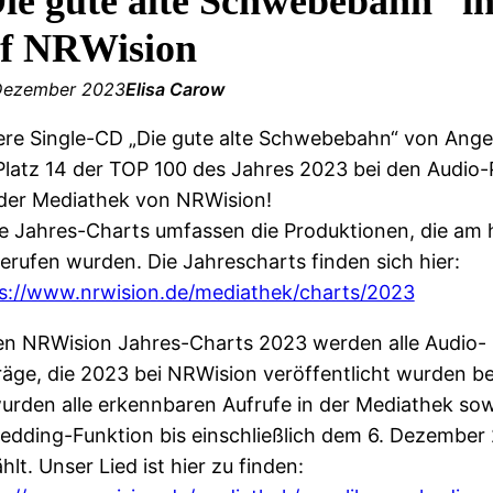
ie gute alte Schwebebahn“ i
f NRWision
Dezember 2023
Elisa Carow
re Single-CD „Die gute alte Schwebebahn“ von Angeli
Platz 14 der TOP 100 des Jahres 2023 bei den Audio
der Mediathek von NRWision!
e Jahres-Charts umfassen die Produktionen, die am 
erufen wurden. Die Jahrescharts finden sich hier:
s://www.nrwision.de/mediathek/charts/2023
en NRWision Jahres-Charts 2023 werden alle Audio-
räge, die 2023 bei NRWision veröffentlicht wurden be
urden alle erkennbaren Aufrufe in der Mediathek sow
dding-Funktion bis einschließlich dem 6. Dezember
hlt. Unser Lied ist hier zu finden: