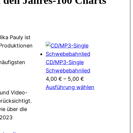
n den Jahres-100 Charts
ka Pauly ist
-Produktionen
häufigsten
CD/MP3-Single
Schwebebahnlied
4,00
€
–
5,00
€
Ausführung wählen
 und Video-
rücksichtigt.
ie über die
 2023