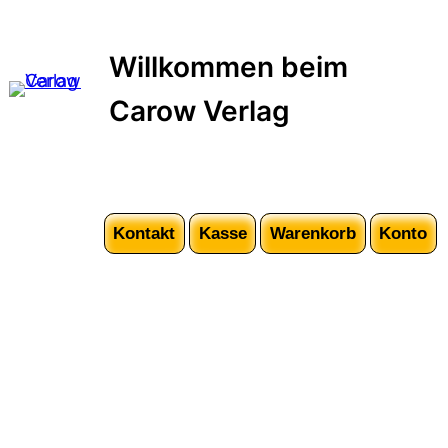
Zum
Inhalt
Willkommen beim
springen
Carow Verlag
Kontakt
Kasse
Warenkorb
Konto