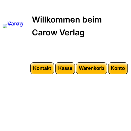
Zum
Inhalt
Willkommen beim
springen
Carow Verlag
Kontakt
Kasse
Warenkorb
Konto