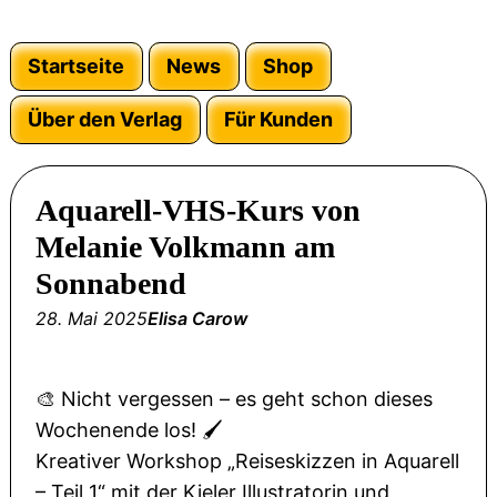
Startseite
News
Shop
Über den Verlag
Für Kunden
Aquarell-VHS-Kurs von
Melanie Volkmann am
Sonnabend
28. Mai 2025
Elisa Carow
🎨 Nicht vergessen – es geht schon dieses
Wochenende los! 🖌️
Kreativer Workshop „Reiseskizzen in Aquarell
– Teil 1“ mit der Kieler Illustratorin und