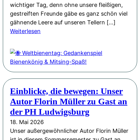
g
n
wichtiger Tag, denn ohne unsere fleißigen,
v
e
gestreiften Freunde gäbe es ganz schön viel
o
u
gähnende Leere auf unseren Tellern […]
l
:
e
Weiterlesen
l
🐝
n
e
W
G
r
e
e
H
l
w
o
t
a
f
b
n
f
Einblicke, die bewegen: Unser
i
d
n
Autor Florin Müller zu Gast an
e
u
n
der PH Ludwigsburg
n
e
18. Mai 2026
g
n
Unser außergewöhnlicher Autor Florin Müller
u
t
ist in diesem Sommersemester zu Gast an