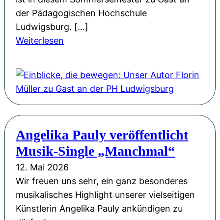
n
a
der Pädagogischen Hochschule
d
g
Ludwigsburg. […]
M
:
:
Weiterlesen
u
G
E
t
e
i
:
d
n
F
a
b
l
n
l
o
k
i
r
e
Angelika Pauly veröffentlicht
c
i
n
Musik-Single „Manchmal“
k
n
s
e
M
12. Mai 2026
p
,
ü
Wir freuen uns sehr, ein ganz besonderes
i
d
l
musikalisches Highlight unserer vielseitigen
e
i
l
Künstlerin Angelika Pauly ankündigen zu
l
e