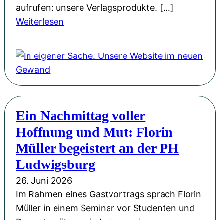
aufrufen: unsere Verlagsprodukte. […]
:
Weiterlesen
I
n
e
i
g
e
Ein Nachmittag voller
n
Hoffnung und Mut: Florin
e
r
Müller begeistert an der PH
S
Ludwigsburg
a
26. Juni 2026
c
Im Rahmen eines Gastvortrags sprach Florin
h
Müller in einem Seminar vor Studenten und
e