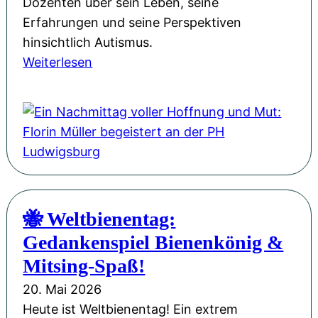
Dozenten über sein Leben, seine
:
Erfahrungen und seine Perspektiven
U
hinsichtlich Autismus.
n
:
Weiterlesen
s
E
e
i
r
n
e
N
W
a
e
c
b
h
s
🐝 Weltbienentag:
m
i
Gedankenspiel Bienenkönig &
i
t
t
Mitsing-Spaß!
e
t
i
20. Mai 2026
a
m
Heute ist Weltbienentag! Ein extrem