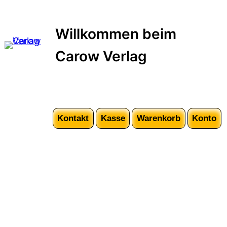
Zum
Inhalt
Willkommen beim
springen
Carow Verlag
Kontakt
Kasse
Warenkorb
Konto