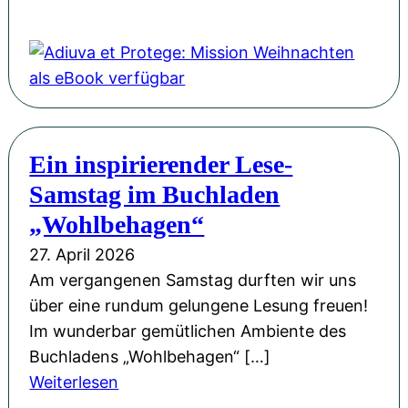
r
e
i
A
o
P
r
n
d
r
H
ö
g
i
F
L
f
-
u
l
u
f
S
v
o
d
e
p
a
r
w
n
Ein inspirierender Lese-
a
e
i
i
t
Samstag im Buchladen
ß
t
n
g
l
!
P
„Wohlbehagen“
M
s
i
r
ü
27. April 2026
b
c
o
l
Am vergangenen Samstag durften wir uns
u
h
t
l
über eine rundum gelungene Lesung freuen!
r
t
e
e
Im wunderbar gemütlichen Ambiente des
g
M
g
r
Buchladens „Wohlbehagen“ […]
u
e
z
:
Weiterlesen
s
:
u
E