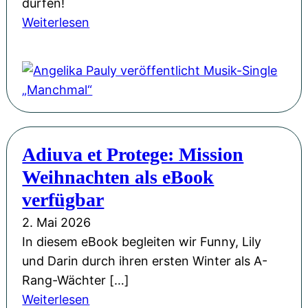
e
dürfen!
B
b
r
:
Weiterlesen
i
e
b
A
e
w
e
n
n
e
g
g
e
g
e
e
n
e
i
l
k
n
s
i
ö
Adiuva et Protege: Mission
:
t
k
n
U
Weihnachten als eBook
e
a
i
n
r
P
verfügbar
g
s
t
a
&
2. Mai 2026
e
a
u
M
In diesem eBook begleiten wir Funny, Lily
r
n
l
i
und Darin durch ihren ersten Winter als A-
A
d
y
t
Rang-Wächter […]
u
e
v
s
:
Weiterlesen
t