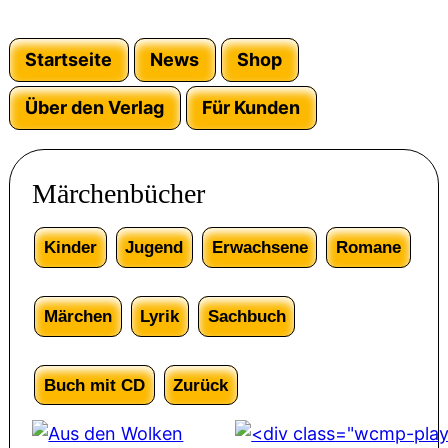
Startseite
News
Shop
Über den Verlag
Für Kunden
Märchenbücher
Kinder
Jugend
Erwachsene
Romane
Märchen
Lyrik
Sachbuch
Buch mit CD
Zurück