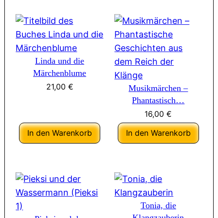
Linda und die
Märchenblume
21,00
€
Musikmärchen –
Phantastisch…
16,00
€
In den Warenkorb
In den Warenkorb
Tonia, die
Klangzauberin