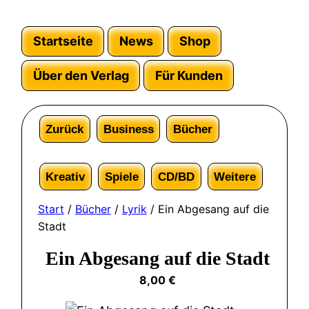
Startseite
News
Shop
Über den Verlag
Für Kunden
Zurück
Business
Bücher
Kreativ
Spiele
CD/BD
Weitere
Start
/
Bücher
/
Lyrik
/ Ein Abgesang auf die
Stadt
Ein Abgesang auf die Stadt
8,00
€