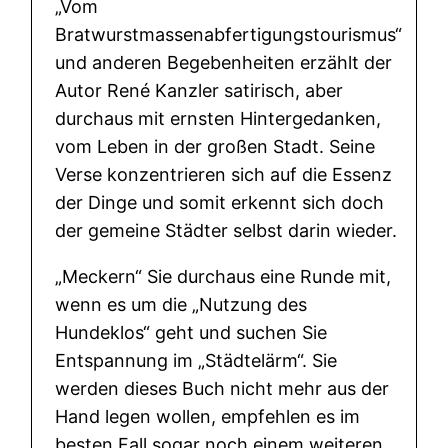
„Vom
b
Bratwurstmassenabfertigungstourismus“
g
und anderen Begebenheiten erzählt der
e
Autor René Kanzler satirisch, aber
s
durchaus mit ernsten Hintergedanken,
a
vom Leben in der großen Stadt. Seine
n
Verse konzentrieren sich auf die Essenz
g
der Dinge und somit erkennt sich doch
a
der gemeine Städter selbst darin wieder.
u
„Meckern“ Sie durchaus eine Runde mit,
f
wenn es um die „Nutzung des
d
Hundeklos“ geht und suchen Sie
i
Entspannung im „Städtelärm“. Sie
e
werden dieses Buch nicht mehr aus der
S
Hand legen wollen, empfehlen es im
t
besten Fall sogar noch einem weiteren
a