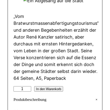
„Vom
Bratwurstmassenabfertigungstourismus“
und anderen Begebenheiten erzählt der
Autor René Kanzler satirisch, aber
durchaus mit ernsten Hintergedanken,
vom Leben in der großen Stadt. Seine
Verse konzentrieren sich auf die Essenz
der Dinge und somit erkennt sich doch
der gemeine Städter selbst darin wieder.
64 Seiten, A5, Paperback
E
In den Warenkorb
i
+
Produktbeschreibung
n
A