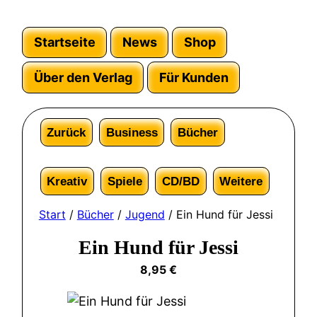
Startseite
News
Shop
Über den Verlag
Für Kunden
Zurück
Business
Bücher
Kreativ
Spiele
CD/BD
Weitere
Start
/
Bücher
/
Jugend
/ Ein Hund für Jessi
Ein Hund für Jessi
8,95
€