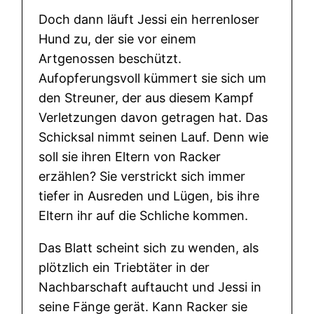
ü
Doch dann läuft Jessi ein herrenloser
r
Hund zu, der sie vor einem
J
Artgenossen beschützt.
e
Aufopferungsvoll kümmert sie sich um
s
den Streuner, der aus diesem Kampf
s
Verletzungen davon getragen hat. Das
i
Schicksal nimmt seinen Lauf. Denn wie
M
soll sie ihren Eltern von Racker
e
erzählen? Sie verstrickt sich immer
n
tiefer in Ausreden und Lügen, bis ihre
g
Eltern ihr auf die Schliche kommen.
e
Das Blatt scheint sich zu wenden, als
plötzlich ein Triebtäter in der
Nachbarschaft auftaucht und Jessi in
seine Fänge gerät. Kann Racker sie