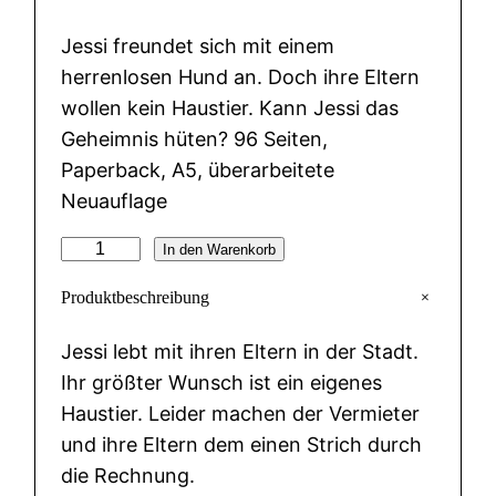
Jessi freundet sich mit einem
herrenlosen Hund an. Doch ihre Eltern
wollen kein Haustier. Kann Jessi das
Geheimnis hüten? 96 Seiten,
Paperback, A5, überarbeitete
Neuauflage
E
In den Warenkorb
i
+
Produktbeschreibung
n
H
Jessi lebt mit ihren Eltern in der Stadt.
u
Ihr größter Wunsch ist ein eigenes
n
Haustier. Leider machen der Vermieter
d
und ihre Eltern dem einen Strich durch
f
die Rechnung.