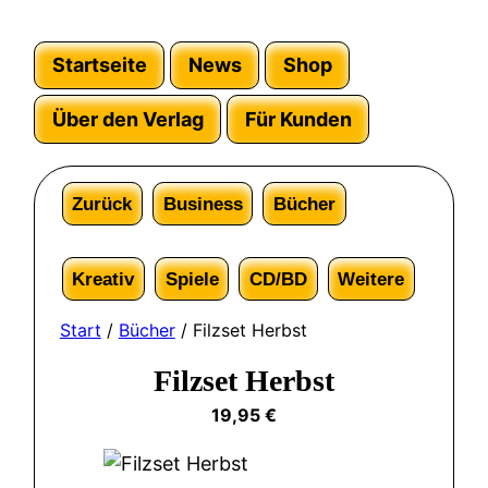
Startseite
News
Shop
Über den Verlag
Für Kunden
Zurück
Business
Bücher
Kreativ
Spiele
CD/BD
Weitere
Start
/
Bücher
/ Filzset Herbst
Filzset Herbst
19,95
€