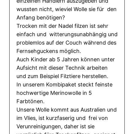
einzelnen Händlern auszugeben und
e
wussten nicht, wieviel Wolle sie für den
r
Anfang benötigen?
b
Trocken mit der Nadel filzen ist sehr
s
einfach und witterungsunabhängig und
t
problemlos auf der Couch während des
M
Fernsehguckens möglich.
e
Auch Kinder ab 5 Jahren können unter
n
Aufsicht mit dieser Technik arbeiten
g
und zum Beispiel Filztiere herstellen.
e
In unserem Kombipaket steckt feinste
hochwertige Merinowolle in 5
Farbtönen.
Unsere Wolle kommt aus Australien und
im Vlies, ist kurzfaserig und frei von
Verunreinigungen, daher ist sie