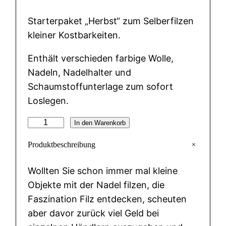
Starterpaket „Herbst“ zum Selberfilzen
kleiner Kostbarkeiten.
Enthält verschieden farbige Wolle,
Nadeln, Nadelhalter und
Schaumstoffunterlage zum sofort
Loslegen.
F
In den Warenkorb
i
+
Produktbeschreibung
l
z
Wollten Sie schon immer mal kleine
s
Objekte mit der Nadel filzen, die
e
Faszination Filz entdecken, scheuten
t
aber davor zurück viel Geld bei
H