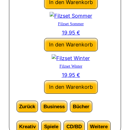
In den Warenkorb
Filzset Sommer
19,95
€
In den Warenkorb
Filzset Winter
19,95
€
In den Warenkorb
Zurück
Business
Bücher
Kreativ
Spiele
CD/BD
Weitere