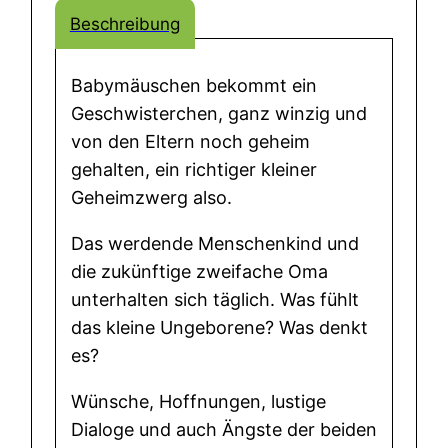
h
Beschreibung
e
i
Babymäuschen bekommt ein
m
Geschwisterchen, ganz winzig und
z
von den Eltern noch geheim
w
gehalten, ein richtiger kleiner
e
Geheimzwerg also.
r
g
Das werdende Menschenkind und
:
die zukünftige zweifache Oma
G
unterhalten sich täglich. Was fühlt
e
das kleine Ungeborene? Was denkt
s
es?
p
r
Wünsche, Hoffnungen, lustige
ä
Dialoge und auch Ängste der beiden