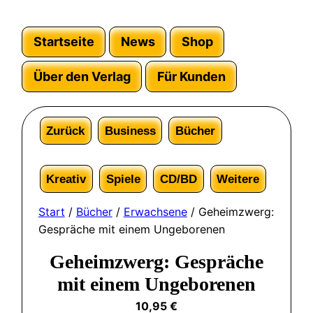
Startseite
News
Shop
Über den Verlag
Für Kunden
Zurück
Business
Bücher
Kreativ
Spiele
CD/BD
Weitere
Start
/
Bücher
/
Erwachsene
/ Geheimzwerg:
Gespräche mit einem Ungeborenen
Geheimzwerg: Gespräche
mit einem Ungeborenen
10,95
€