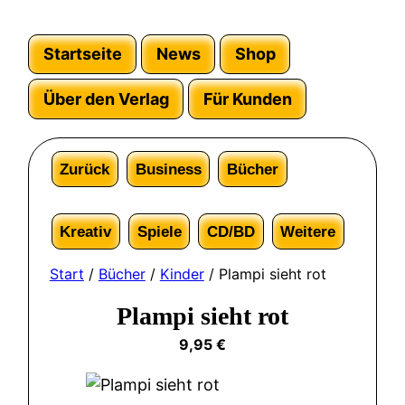
Startseite
News
Shop
Über den Verlag
Für Kunden
Zurück
Business
Bücher
Kreativ
Spiele
CD/BD
Weitere
Start
/
Bücher
/
Kinder
/ Plampi sieht rot
Plampi sieht rot
9,95
€