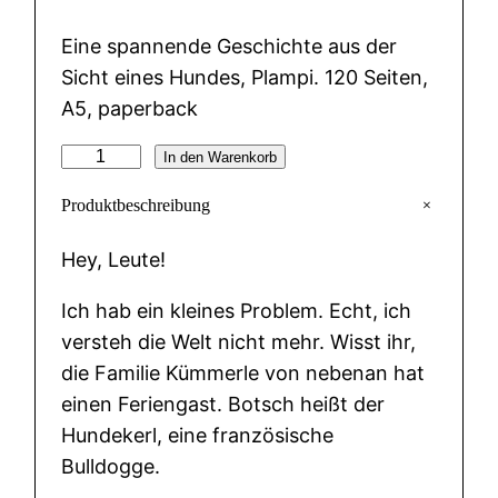
Eine spannende Geschichte aus der
Sicht eines Hundes, Plampi. 120 Seiten,
A5, paperback
P
In den Warenkorb
l
+
Produktbeschreibung
a
m
Hey, Leute!
p
Ich hab ein kleines Problem. Echt, ich
i
versteh die Welt nicht mehr. Wisst ihr,
s
die Familie Kümmerle von nebenan hat
i
einen Feriengast. Botsch heißt der
e
Hundekerl, eine französische
h
Bulldogge.
t