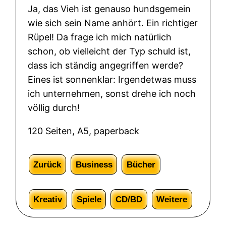
r
Ja, das Vieh ist genauso hundsgemein
o
wie sich sein Name anhört. Ein richtiger
t
Rüpel! Da frage ich mich natürlich
M
schon, ob vielleicht der Typ schuld ist,
e
dass ich ständig angegriffen werde?
n
Eines ist sonnenklar: Irgendetwas muss
g
ich unternehmen, sonst drehe ich noch
e
völlig durch!
120 Seiten, A5, paperback
Zurück
Business
Bücher
Kreativ
Spiele
CD/BD
Weitere