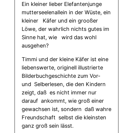
Ein kleiner lieber Elefantenjunge
i
mutterseelenallein in der Wüste, ein
u
kleiner Käfer und ein grooßer
n
Löwe, der wahrlich nichts gutes im
d
Sinne hat, wie wird das wohl
d
ausgehen?
e
r
Timmi und der kleine Käfer ist eine
k
liebenswerte, originell illustrierte
l
Bilderbuchgeschichte zum Vor-
e
und Selberlesen, die den Kindern
i
zeigt, daß es nicht immer nur
n
darauf ankommt, wie groß einer
e
gewachsen ist, sondern daß wahre
K
Freundschaft selbst die kleinsten
ä
ganz groß sein lässt.
f