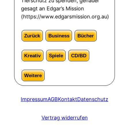
Tierschutz zu spenden, genauer
gesagt an Edgar’s Mission
(https://www.edgarsmission.org.au)
Zurück
Business
Bücher
Kreativ
Spiele
CD/BD
Weitere
Impressum
AGB
Kontakt
Datenschutz
Vertrag widerrufen