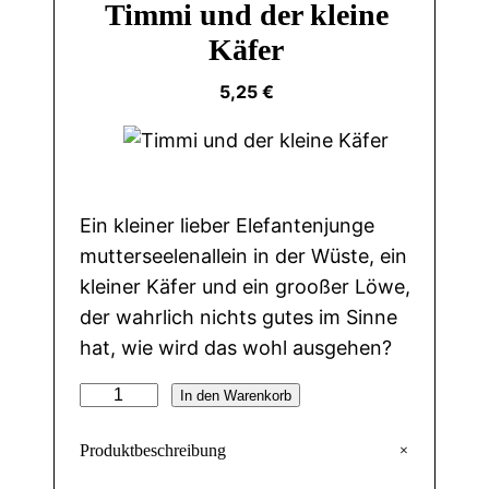
Timmi und der kleine
Käfer
5,25
€
Ein kleiner lieber Elefantenjunge
mutterseelenallein in der Wüste, ein
kleiner Käfer und ein grooßer Löwe,
der wahrlich nichts gutes im Sinne
hat, wie wird das wohl ausgehen?
T
In den Warenkorb
i
+
Produktbeschreibung
m
m