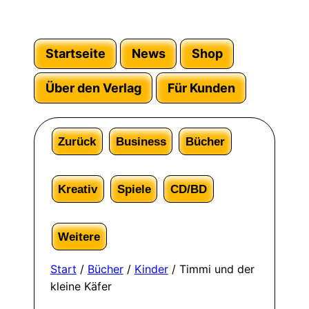
Startseite
News
Shop
Über den Verlag
Für Kunden
Zurück
Business
Bücher
Kreativ
Spiele
CD/BD
Weitere
Start
/
Bücher
/
Kinder
/ Timmi und der
kleine Käfer