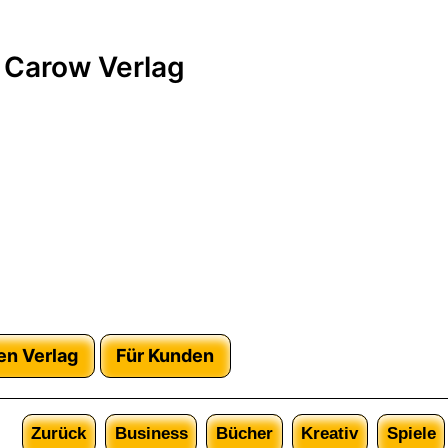
 Carow Verlag
en Verlag
Für Kunden
Zurück
Business
Bücher
Kreativ
Spiele