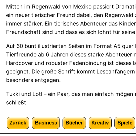
d
Mitten im Regenwald von Mexiko passiert Dramatis
L
ein neuer tierischer Freund dabei, den Regenwald
o
immer stärker. Ein tierisches Abenteuer das Kinder
t
Freundschaft sind und dass es sich lohnt für sei
l
–
Auf 60 bunt illustrierten Seiten im Format A5 que
D
Tierfreunde ab 6 Jahren dieses starke Abenteuer 
i
Hardcover und robuster Fadenbindung ist dieses l
e
geeignet. Die große Schrift kommt Leseanfängern
R
besonders entgegen.
e
Tukki und Lotl – ein Paar, das man einfach mögen 
t
schließt
t
e
r
Zurück
Business
Bücher
Kreativ
Spiele
d