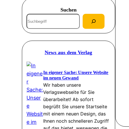
Suchen
S
u
c
h
e
News aus dem Verlag
n
In eigener Sache: Unsere Website
im neuen Gewand
Wir haben unsere
Verlagswebseite für Sie
überarbeitet! Ab sofort
begrüßt Sie unsere Startseite
mit einem neuen Design, das
Ihnen noch schnelleren Zugriff
auf das bietet, weswegen die