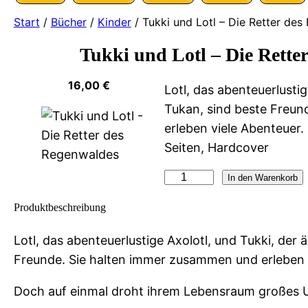
Start
/
Bücher
/
Kinder
/ Tukki und Lotl – Die Retter de
Tukki und Lotl – Die Rette
16,00
€
Lotl, das abenteuerlustig
Tukan, sind beste Freu
erleben viele Abenteuer.
Seiten, Hardcover
T
In den Warenkorb
u
Produktbeschreibung
k
k
Lotl, das abenteuerlustige Axolotl, und Tukki, der 
i
Freunde. Sie halten immer zusammen und erleben 
u
Doch auf einmal droht ihrem Lebensraum großes U
n