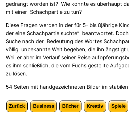
g
gedrängt worden ist? Wie konnte es überhaupt d
e
mit einer Schachpartie zu tun?
l
Diese Fragen werden in der für 5- bis 8jährige Ki
,
der eine Schachpartie suchte“ beantwortet. Doch d
d
Suche nach der Bedeutung des Wortes Schachparti
e
völlig unbekannte Welt begeben, die ihn ängstigt 
r
Weil er aber im Verlauf seiner Reise aufopferungsb
e
es ihm schließlich, die vom Fuchs gestellte Aufga
i
zu lösen.
n
e
54 Seiten mit handgezeichneten Bilder im stabilen
S
c
Zurück
Business
Bücher
Kreativ
Spiele
h
a
c