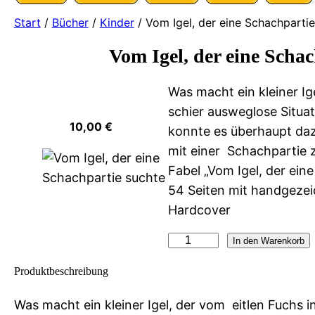
Start
/
Bücher
/
Kinder
/ Vom Igel, der eine Schachparti
Vom Igel, der eine Schac
Was macht ein kleiner Ig
schier ausweglose Situa
10,00
€
konnte es überhaupt da
mit einer Schachpartie 
Fabel „Vom Igel, der ein
54 Seiten mit handgezei
Hardcover
V
In den Warenkorb
o
Produktbeschreibung
m
I
Was macht ein kleiner Igel, der vom eitlen Fuchs i