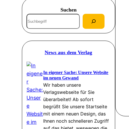
Suchen
S
u
c
h
e
News aus dem Verlag
n
In eigener Sache: Unsere Website
im neuen Gewand
Wir haben unsere
Verlagswebseite für Sie
überarbeitet! Ab sofort
begrüßt Sie unsere Startseite
mit einem neuen Design, das
Ihnen noch schnelleren Zugriff
auf das bietet, weswegen die