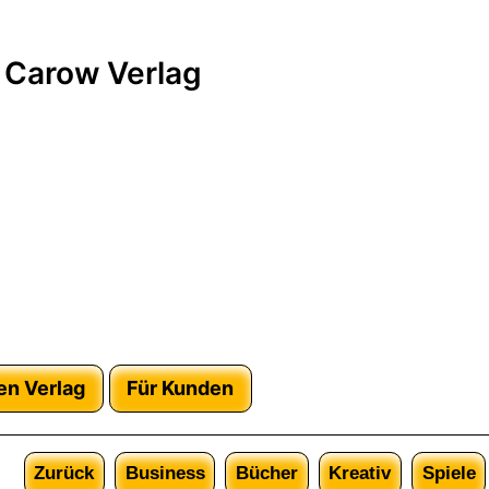
 Carow Verlag
en Verlag
Für Kunden
Zurück
Business
Bücher
Kreativ
Spiele