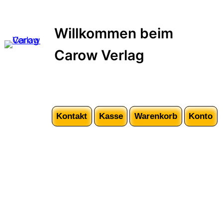
Zum
Inhalt
Willkommen beim
springen
Carow Verlag
Kontakt
Kasse
Warenkorb
Konto