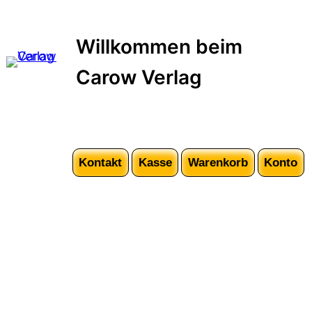
Zum
Inhalt
Willkommen beim
springen
Carow Verlag
Kontakt
Kasse
Warenkorb
Konto