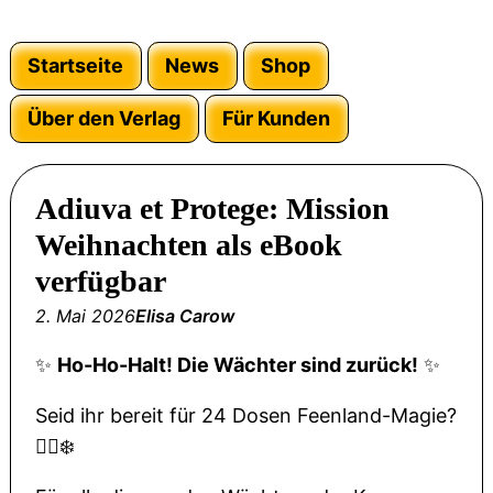
Startseite
News
Shop
Über den Verlag
Für Kunden
Adiuva et Protege: Mission
Weihnachten als eBook
verfügbar
2. Mai 2026
Elisa Carow
✨
Ho-Ho-Halt! Die Wächter sind zurück!
✨
Seid ihr bereit für 24 Dosen Feenland-Magie?
🧚‍♂️❄️