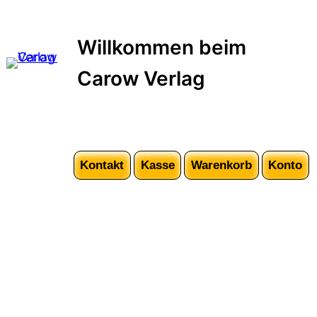
Zum
Inhalt
Willkommen beim
springen
Carow Verlag
Kontakt
Kasse
Warenkorb
Konto