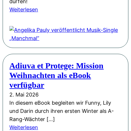
e
dürfen!
B
b
r
:
Weiterlesen
i
e
b
A
e
w
e
n
n
e
g
g
e
g
e
e
n
e
i
l
k
n
s
i
ö
Adiuva et Protege: Mission
:
t
k
n
U
Weihnachten als eBook
e
a
i
n
r
P
verfügbar
g
s
t
a
&
2. Mai 2026
e
a
u
M
In diesem eBook begleiten wir Funny, Lily
r
n
l
i
und Darin durch ihren ersten Winter als A-
A
d
y
t
Rang-Wächter […]
u
e
v
s
:
Weiterlesen
t