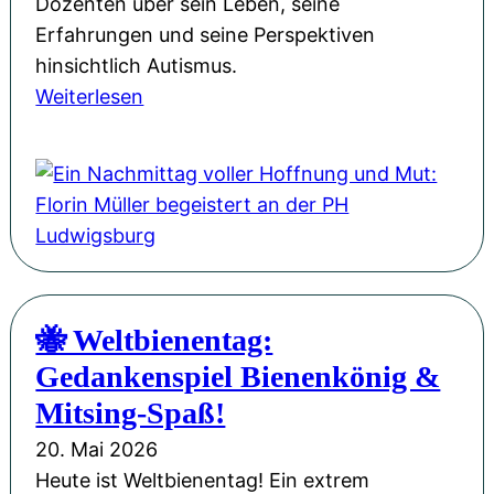
Dozenten über sein Leben, seine
:
Erfahrungen und seine Perspektiven
U
hinsichtlich Autismus.
n
:
Weiterlesen
s
E
e
i
r
n
e
N
W
a
e
c
b
h
s
🐝 Weltbienentag:
m
i
Gedankenspiel Bienenkönig &
i
t
t
Mitsing-Spaß!
e
t
i
20. Mai 2026
a
m
Heute ist Weltbienentag! Ein extrem