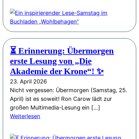
i
M
G
i
k
i
a
n
-
s
s
i
S
s
t
n
i
i
a
s
n
o
⏳ Erinnerung: Übermorgen
n
p
g
n
erste Lesung von „Die
d
i
l
W
e
r
Akademie der Krone“! ✨
e
e
r
i
„
23. April 2026
i
P
e
M
Nicht vergessen: Übermorgen (Samstag, 25.
h
H
r
a
April) ist es soweit! Ron Carow lädt zur
n
L
e
n
großen Multimedia-Lesung ein […]
a
u
n
c
:
Weiterlesen
c
d
d
h
⏳
h
w
e
m
E
t
i
r