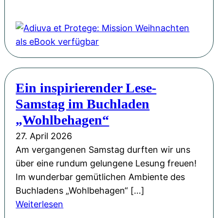
r
e
i
A
o
P
r
n
d
r
H
ö
g
i
F
L
f
-
u
l
u
f
S
v
o
d
e
p
a
r
w
n
Ein inspirierender Lese-
a
e
i
i
t
Samstag im Buchladen
ß
t
n
g
l
!
P
„Wohlbehagen“
M
s
i
r
ü
27. April 2026
b
c
o
l
Am vergangenen Samstag durften wir uns
u
h
t
l
über eine rundum gelungene Lesung freuen!
r
t
e
e
Im wunderbar gemütlichen Ambiente des
g
M
g
r
Buchladens „Wohlbehagen“ […]
u
e
z
:
Weiterlesen
s
:
u
E