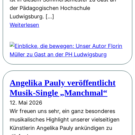
n
a
der Pädagogischen Hochschule
d
g
Ludwigsburg. […]
M
:
:
Weiterlesen
u
G
E
t
e
i
:
d
n
F
a
b
l
n
l
o
k
i
r
e
Angelika Pauly veröffentlicht
c
i
n
Musik-Single „Manchmal“
k
n
s
e
M
12. Mai 2026
p
,
ü
Wir freuen uns sehr, ein ganz besonderes
i
d
l
musikalisches Highlight unserer vielseitigen
e
i
l
Künstlerin Angelika Pauly ankündigen zu
l
e