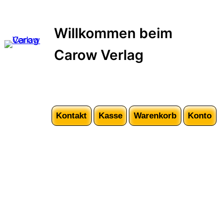
Zum
Inhalt
Willkommen beim
springen
Carow Verlag
Kontakt
Kasse
Warenkorb
Konto