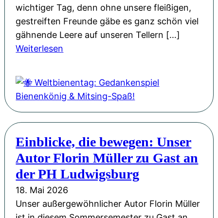
g
n
wichtiger Tag, denn ohne unsere fleißigen,
v
e
gestreiften Freunde gäbe es ganz schön viel
o
u
gähnende Leere auf unseren Tellern […]
l
:
e
Weiterlesen
l
🐝
n
e
W
G
r
e
e
H
l
w
o
t
a
f
b
n
f
Einblicke, die bewegen: Unser
i
d
n
Autor Florin Müller zu Gast an
e
u
n
der PH Ludwigsburg
n
e
18. Mai 2026
g
n
Unser außergewöhnlicher Autor Florin Müller
u
t
ist in diesem Sommersemester zu Gast an