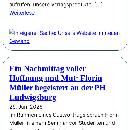
aufrufen: unsere Verlagsprodukte. […]
:
Weiterlesen
I
n
e
i
g
e
Ein Nachmittag voller
n
Hoffnung und Mut: Florin
e
r
Müller begeistert an der PH
S
Ludwigsburg
a
26. Juni 2026
c
Im Rahmen eines Gastvortrags sprach Florin
h
Müller in einem Seminar vor Studenten und
e