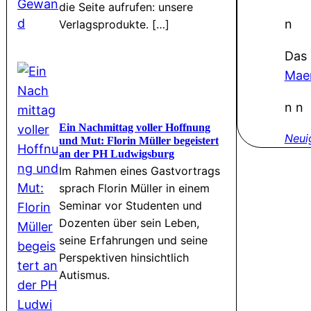
die Seite aufrufen: unsere
n
Verlagsprodukte. […]
Das 
Maer
n n
Ein Nachmittag voller Hoffnung
Neui
und Mut: Florin Müller begeistert
an der PH Ludwigsburg
Im Rahmen eines Gastvortrags
sprach Florin Müller in einem
Seminar vor Studenten und
Dozenten über sein Leben,
seine Erfahrungen und seine
Perspektiven hinsichtlich
Autismus.