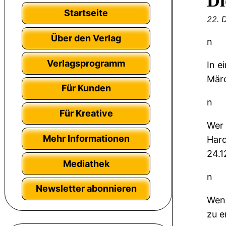
Di
Startseite
22. 
Über den Verlag
n
Verlagsprogramm
In e
Märc
Für Kunden
n
Für Kreative
Wer 
Mehr Informationen
Hard
24.1
Mediathek
n
Newsletter abonnieren
Wen 
zu e