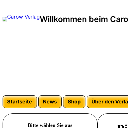
Zum
Inhalt
Willkommen beim Caro
springen
Startseite
News
Shop
Über den Verl
Bitte wählen Sie aus