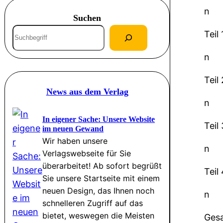
n
Suchen
S
Teil 
u
n
c
h
Teil
e
News aus dem Verlag
n
n
In eigener Sache: Unsere Website
Teil
im neuen Gewand
Wir haben unsere
n
Verlagswebseite für Sie
überarbeitet! Ab sofort begrüßt
Teil
Sie unsere Startseite mit einem
neuen Design, das Ihnen noch
n
schnelleren Zugriff auf das
bietet, weswegen die Meisten
Ges