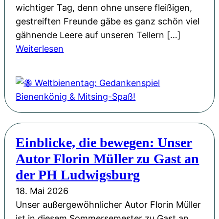
g
n
wichtiger Tag, denn ohne unsere fleißigen,
v
e
gestreiften Freunde gäbe es ganz schön viel
o
u
gähnende Leere auf unseren Tellern […]
l
:
e
Weiterlesen
l
🐝
n
e
W
G
r
e
e
H
l
w
o
t
a
f
b
n
f
Einblicke, die bewegen: Unser
i
d
n
Autor Florin Müller zu Gast an
e
u
n
der PH Ludwigsburg
n
e
18. Mai 2026
g
n
Unser außergewöhnlicher Autor Florin Müller
u
t
ist in diesem Sommersemester zu Gast an