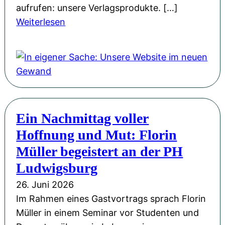
aufrufen: unsere Verlagsprodukte. […]
:
Weiterlesen
I
n
e
i
g
e
Ein Nachmittag voller
n
Hoffnung und Mut: Florin
e
r
Müller begeistert an der PH
S
Ludwigsburg
a
26. Juni 2026
c
Im Rahmen eines Gastvortrags sprach Florin
h
Müller in einem Seminar vor Studenten und
e