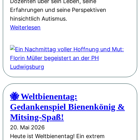
Dozenten über sein Leben, seine
:
Erfahrungen und seine Perspektiven
U
hinsichtlich Autismus.
n
:
Weiterlesen
s
E
e
i
r
n
e
N
W
a
e
c
b
h
s
🐝 Weltbienentag:
m
i
Gedankenspiel Bienenkönig &
i
t
t
Mitsing-Spaß!
e
t
i
20. Mai 2026
a
m
Heute ist Weltbienentag! Ein extrem