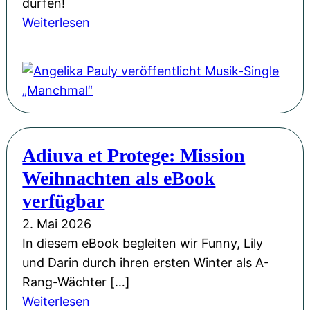
e
dürfen!
B
b
r
:
Weiterlesen
i
e
b
A
e
w
e
n
n
e
g
g
e
g
e
e
n
e
i
l
k
n
s
i
ö
Adiuva et Protege: Mission
:
t
k
n
U
Weihnachten als eBook
e
a
i
n
r
P
verfügbar
g
s
t
a
&
2. Mai 2026
e
a
u
M
In diesem eBook begleiten wir Funny, Lily
r
n
l
i
und Darin durch ihren ersten Winter als A-
A
d
y
t
Rang-Wächter […]
u
e
v
s
:
Weiterlesen
t