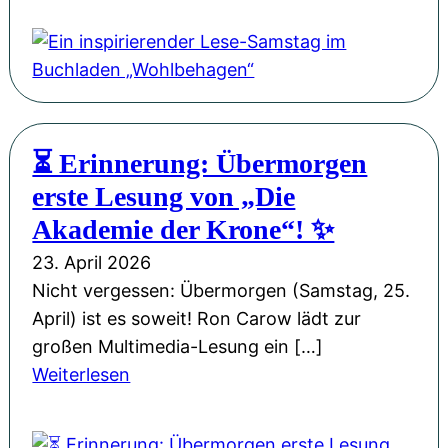
i
M
G
i
k
i
a
n
-
s
s
i
S
s
t
n
i
i
a
s
n
o
⏳ Erinnerung: Übermorgen
n
p
g
n
erste Lesung von „Die
d
i
l
W
e
r
Akademie der Krone“! ✨
e
e
r
i
„
23. April 2026
i
P
e
M
Nicht vergessen: Übermorgen (Samstag, 25.
h
H
r
a
April) ist es soweit! Ron Carow lädt zur
n
L
e
n
großen Multimedia-Lesung ein […]
a
u
n
c
:
Weiterlesen
c
d
d
h
⏳
h
w
e
m
E
t
i
r