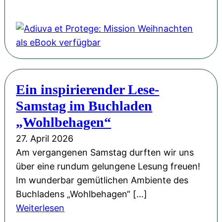
r
e
i
A
o
P
r
n
d
r
H
ö
g
i
F
L
f
-
u
l
u
f
S
v
o
d
e
p
a
r
w
n
Ein inspirierender Lese-
a
e
i
i
t
Samstag im Buchladen
ß
t
n
g
l
!
P
„Wohlbehagen“
M
s
i
r
ü
27. April 2026
b
c
o
l
Am vergangenen Samstag durften wir uns
u
h
t
l
über eine rundum gelungene Lesung freuen!
r
t
e
e
Im wunderbar gemütlichen Ambiente des
g
M
g
r
Buchladens „Wohlbehagen“ […]
u
e
z
:
Weiterlesen
s
:
u
E