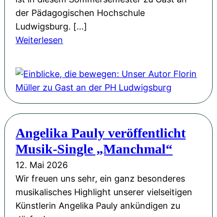
n
a
der Pädagogischen Hochschule
d
g
Ludwigsburg. […]
M
:
:
Weiterlesen
u
G
E
t
e
i
:
d
n
F
a
b
l
n
l
o
k
i
r
e
Angelika Pauly veröffentlicht
c
i
n
Musik-Single „Manchmal“
k
n
s
e
M
12. Mai 2026
p
,
ü
Wir freuen uns sehr, ein ganz besonderes
i
d
l
musikalisches Highlight unserer vielseitigen
e
i
l
Künstlerin Angelika Pauly ankündigen zu
l
e