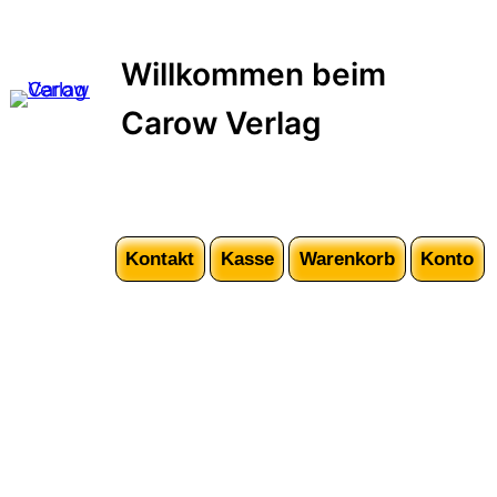
Zum
Inhalt
Willkommen beim
springen
Carow Verlag
Kontakt
Kasse
Warenkorb
Konto