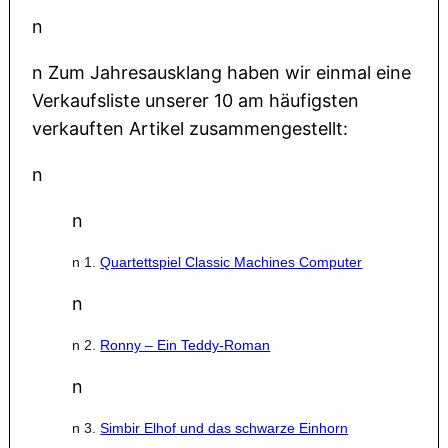
n
n Zum Jahresausklang haben wir einmal eine
Verkaufsliste unserer 10 am häufigsten
verkauften Artikel zusammengestellt:
n
n
n 1.
Quartettspiel Classic
Machines Computer
n
n 2.
Ronny – Ein Teddy-Roman
n
n
3.
Simbir Elhof und das schwarze Einhorn