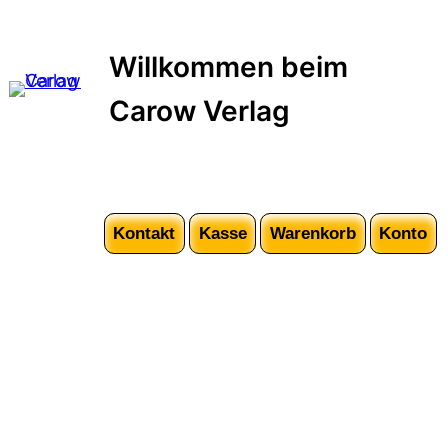
Zum
Inhalt
Willkommen beim
springen
Carow Verlag
Kontakt
Kasse
Warenkorb
Konto