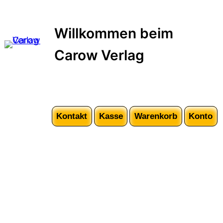
Zum
Inhalt
Willkommen beim
springen
Carow Verlag
Kontakt
Kasse
Warenkorb
Konto