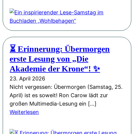
i
M
G
i
k
i
a
n
-
s
s
i
S
s
t
n
i
i
a
s
n
o
⏳ Erinnerung: Übermorgen
n
p
g
n
erste Lesung von „Die
d
i
l
W
e
r
Akademie der Krone“! ✨
e
e
r
i
„
23. April 2026
i
P
e
M
Nicht vergessen: Übermorgen (Samstag, 25.
h
H
r
a
April) ist es soweit! Ron Carow lädt zur
n
L
e
n
großen Multimedia-Lesung ein […]
a
u
n
c
:
Weiterlesen
c
d
d
h
⏳
h
w
e
m
E
t
i
r