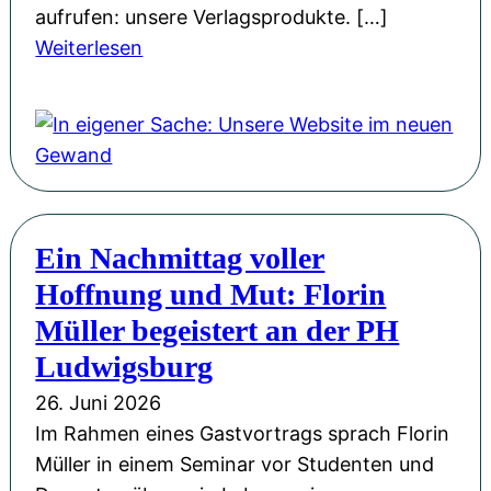
aufrufen: unsere Verlagsprodukte. […]
:
Weiterlesen
I
n
e
i
g
e
Ein Nachmittag voller
n
Hoffnung und Mut: Florin
e
r
Müller begeistert an der PH
S
Ludwigsburg
a
26. Juni 2026
c
Im Rahmen eines Gastvortrags sprach Florin
h
Müller in einem Seminar vor Studenten und
e