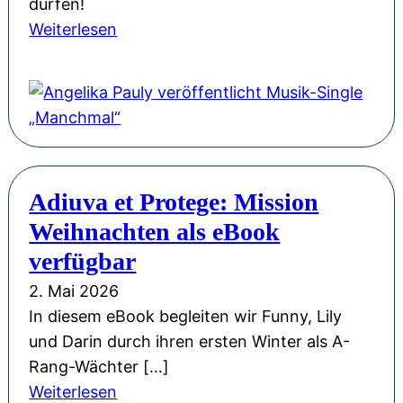
e
dürfen!
B
b
r
:
Weiterlesen
i
e
b
A
e
w
e
n
n
e
g
g
e
g
e
e
n
e
i
l
k
n
s
i
ö
Adiuva et Protege: Mission
:
t
k
n
U
Weihnachten als eBook
e
a
i
n
r
P
verfügbar
g
s
t
a
&
2. Mai 2026
e
a
u
M
In diesem eBook begleiten wir Funny, Lily
r
n
l
i
und Darin durch ihren ersten Winter als A-
A
d
y
t
Rang-Wächter […]
u
e
v
s
:
Weiterlesen
t