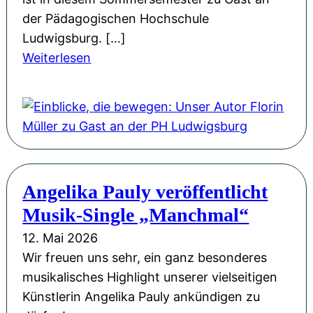
n
a
der Pädagogischen Hochschule
d
g
Ludwigsburg. […]
M
:
:
Weiterlesen
u
G
E
t
e
i
:
d
n
F
a
b
l
n
l
o
k
i
r
e
Angelika Pauly veröffentlicht
c
i
n
Musik-Single „Manchmal“
k
n
s
e
M
12. Mai 2026
p
,
ü
Wir freuen uns sehr, ein ganz besonderes
i
d
l
musikalisches Highlight unserer vielseitigen
e
i
l
Künstlerin Angelika Pauly ankündigen zu
l
e