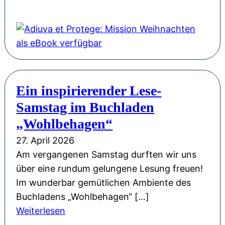
r
e
i
A
o
P
r
n
d
r
H
ö
g
i
F
L
f
-
u
l
u
f
S
v
o
d
e
p
a
r
w
n
Ein inspirierender Lese-
a
e
i
i
t
Samstag im Buchladen
ß
t
n
g
l
!
P
„Wohlbehagen“
M
s
i
r
ü
27. April 2026
b
c
o
l
Am vergangenen Samstag durften wir uns
u
h
t
l
über eine rundum gelungene Lesung freuen!
r
t
e
e
Im wunderbar gemütlichen Ambiente des
g
M
g
r
Buchladens „Wohlbehagen“ […]
u
e
z
:
Weiterlesen
s
:
u
E