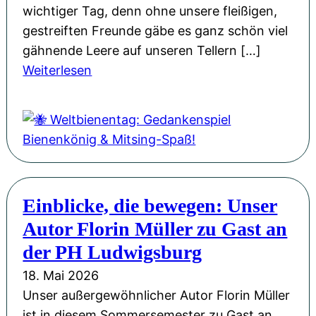
g
n
wichtiger Tag, denn ohne unsere fleißigen,
v
e
gestreiften Freunde gäbe es ganz schön viel
o
u
gähnende Leere auf unseren Tellern […]
l
:
e
Weiterlesen
l
🐝
n
e
W
G
r
e
e
H
l
w
o
t
a
f
b
n
f
Einblicke, die bewegen: Unser
i
d
n
Autor Florin Müller zu Gast an
e
u
n
der PH Ludwigsburg
n
e
18. Mai 2026
g
n
Unser außergewöhnlicher Autor Florin Müller
u
t
ist in diesem Sommersemester zu Gast an