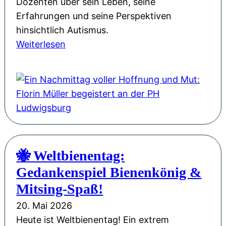
Dozenten über sein Leben, seine
:
Erfahrungen und seine Perspektiven
U
hinsichtlich Autismus.
n
:
Weiterlesen
s
E
e
i
r
n
e
N
W
a
e
c
b
h
s
🐝 Weltbienentag:
m
i
Gedankenspiel Bienenkönig &
i
t
t
Mitsing-Spaß!
e
t
i
20. Mai 2026
a
m
Heute ist Weltbienentag! Ein extrem