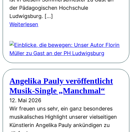
n
a
der Pädagogischen Hochschule
d
g
Ludwigsburg. […]
M
:
:
Weiterlesen
u
G
E
t
e
i
:
d
n
F
a
b
l
n
l
o
k
i
r
e
Angelika Pauly veröffentlicht
c
i
n
Musik-Single „Manchmal“
k
n
s
e
M
12. Mai 2026
p
,
ü
Wir freuen uns sehr, ein ganz besonderes
i
d
l
musikalisches Highlight unserer vielseitigen
e
i
l
Künstlerin Angelika Pauly ankündigen zu
l
e