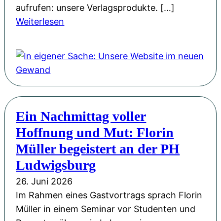
aufrufen: unsere Verlagsprodukte. […]
:
Weiterlesen
I
n
e
i
g
e
Ein Nachmittag voller
n
Hoffnung und Mut: Florin
e
r
Müller begeistert an der PH
S
Ludwigsburg
a
26. Juni 2026
c
Im Rahmen eines Gastvortrags sprach Florin
h
Müller in einem Seminar vor Studenten und
e