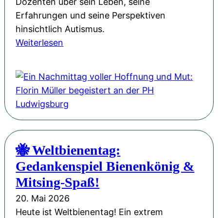
Dozenten über sein Leben, seine
:
Erfahrungen und seine Perspektiven
U
hinsichtlich Autismus.
n
:
Weiterlesen
s
E
e
i
r
n
e
N
W
a
e
c
b
h
s
🐝 Weltbienentag:
m
i
Gedankenspiel Bienenkönig &
i
t
t
Mitsing-Spaß!
e
t
i
20. Mai 2026
a
m
Heute ist Weltbienentag! Ein extrem