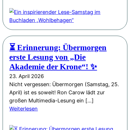
i
M
G
i
k
i
a
n
-
s
s
i
S
s
t
n
i
i
a
s
n
o
⏳ Erinnerung: Übermorgen
n
p
g
n
erste Lesung von „Die
d
i
l
W
e
r
Akademie der Krone“! ✨
e
e
r
i
„
23. April 2026
i
P
e
M
Nicht vergessen: Übermorgen (Samstag, 25.
h
H
r
a
April) ist es soweit! Ron Carow lädt zur
n
L
e
n
großen Multimedia-Lesung ein […]
a
u
n
c
:
Weiterlesen
c
d
d
h
⏳
h
w
e
m
E
t
i
r