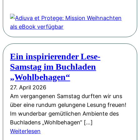
r
e
i
A
o
P
r
n
d
r
H
ö
g
i
F
L
f
-
u
l
u
f
S
v
o
d
e
p
a
r
w
n
Ein inspirierender Lese-
a
e
i
i
t
Samstag im Buchladen
ß
t
n
g
l
!
P
„Wohlbehagen“
M
s
i
r
ü
27. April 2026
b
c
o
l
Am vergangenen Samstag durften wir uns
u
h
t
l
über eine rundum gelungene Lesung freuen!
r
t
e
e
Im wunderbar gemütlichen Ambiente des
g
M
g
r
Buchladens „Wohlbehagen“ […]
u
e
z
:
Weiterlesen
s
:
u
E