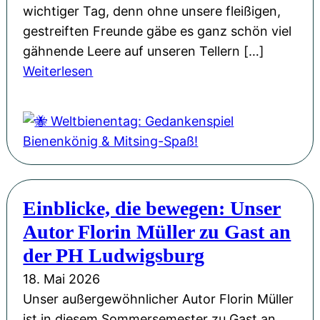
g
n
wichtiger Tag, denn ohne unsere fleißigen,
v
e
gestreiften Freunde gäbe es ganz schön viel
o
u
gähnende Leere auf unseren Tellern […]
l
:
e
Weiterlesen
l
🐝
n
e
W
G
r
e
e
H
l
w
o
t
a
f
b
n
f
Einblicke, die bewegen: Unser
i
d
n
Autor Florin Müller zu Gast an
e
u
n
der PH Ludwigsburg
n
e
18. Mai 2026
g
n
Unser außergewöhnlicher Autor Florin Müller
u
t
ist in diesem Sommersemester zu Gast an