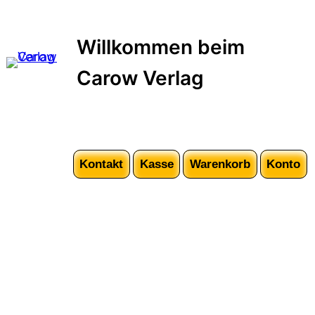
Zum
Inhalt
Willkommen beim
springen
Carow Verlag
Kontakt
Kasse
Warenkorb
Konto