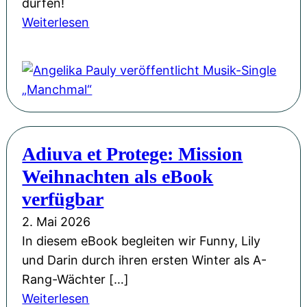
e
dürfen!
B
b
r
:
Weiterlesen
i
e
b
A
e
w
e
n
n
e
g
g
e
g
e
e
n
e
i
l
k
n
s
i
ö
Adiuva et Protege: Mission
:
t
k
n
U
Weihnachten als eBook
e
a
i
n
r
P
verfügbar
g
s
t
a
&
2. Mai 2026
e
a
u
M
In diesem eBook begleiten wir Funny, Lily
r
n
l
i
und Darin durch ihren ersten Winter als A-
A
d
y
t
Rang-Wächter […]
u
e
v
s
:
Weiterlesen
t