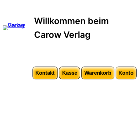
Zum
Inhalt
Willkommen beim
springen
Carow Verlag
Kontakt
Kasse
Warenkorb
Konto