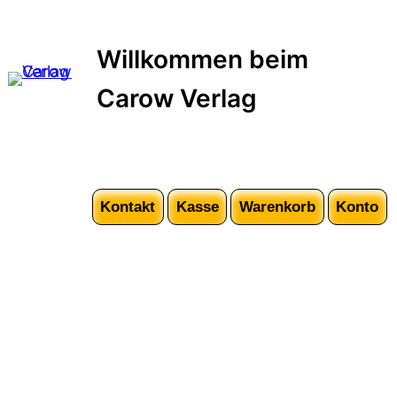
Zum
Inhalt
Willkommen beim
springen
Carow Verlag
Kontakt
Kasse
Warenkorb
Konto