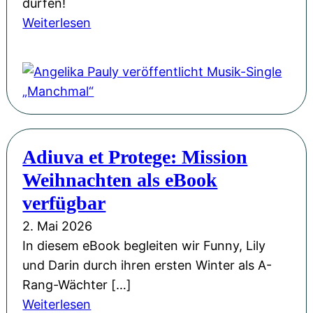
e
dürfen!
B
b
r
:
Weiterlesen
i
e
b
A
e
w
e
n
n
e
g
g
e
g
e
e
n
e
i
l
k
n
s
i
ö
Adiuva et Protege: Mission
:
t
k
n
U
Weihnachten als eBook
e
a
i
n
r
P
verfügbar
g
s
t
a
&
2. Mai 2026
e
a
u
M
In diesem eBook begleiten wir Funny, Lily
r
n
l
i
und Darin durch ihren ersten Winter als A-
A
d
y
t
Rang-Wächter […]
u
e
v
s
:
Weiterlesen
t