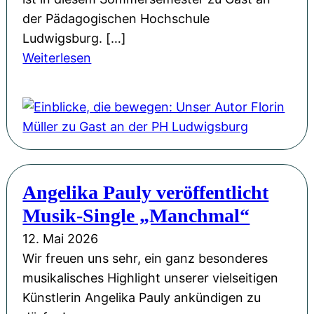
n
a
der Pädagogischen Hochschule
d
g
Ludwigsburg. […]
M
:
:
Weiterlesen
u
G
E
t
e
i
:
d
n
F
a
b
l
n
l
o
k
i
r
e
Angelika Pauly veröffentlicht
c
i
n
Musik-Single „Manchmal“
k
n
s
e
M
12. Mai 2026
p
,
ü
Wir freuen uns sehr, ein ganz besonderes
i
d
l
musikalisches Highlight unserer vielseitigen
e
i
l
Künstlerin Angelika Pauly ankündigen zu
l
e