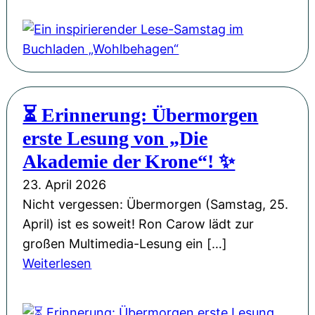
i
M
G
i
k
i
a
n
-
s
s
i
S
s
t
n
i
i
a
s
n
o
⏳ Erinnerung: Übermorgen
n
p
g
n
erste Lesung von „Die
d
i
l
W
e
r
Akademie der Krone“! ✨
e
e
r
i
„
23. April 2026
i
P
e
M
Nicht vergessen: Übermorgen (Samstag, 25.
h
H
r
a
April) ist es soweit! Ron Carow lädt zur
n
L
e
n
großen Multimedia-Lesung ein […]
a
u
n
c
:
Weiterlesen
c
d
d
h
⏳
h
w
e
m
E
t
i
r