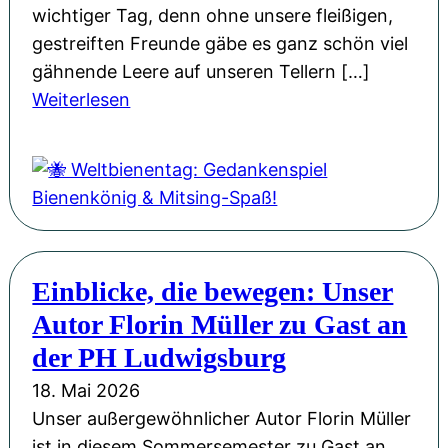
g
n
wichtiger Tag, denn ohne unsere fleißigen,
v
e
gestreiften Freunde gäbe es ganz schön viel
o
u
gähnende Leere auf unseren Tellern […]
l
:
e
Weiterlesen
l
🐝
n
e
W
G
r
e
e
H
l
w
o
t
a
f
b
n
f
Einblicke, die bewegen: Unser
i
d
n
Autor Florin Müller zu Gast an
e
u
n
der PH Ludwigsburg
n
e
18. Mai 2026
g
n
Unser außergewöhnlicher Autor Florin Müller
u
t
ist in diesem Sommersemester zu Gast an