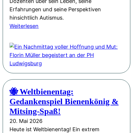
Dozenten über sein Leben, seine
:
Erfahrungen und seine Perspektiven
U
hinsichtlich Autismus.
n
:
Weiterlesen
s
E
e
i
r
n
e
N
W
a
e
c
b
h
s
🐝 Weltbienentag:
m
i
Gedankenspiel Bienenkönig &
i
t
t
Mitsing-Spaß!
e
t
i
20. Mai 2026
a
m
Heute ist Weltbienentag! Ein extrem