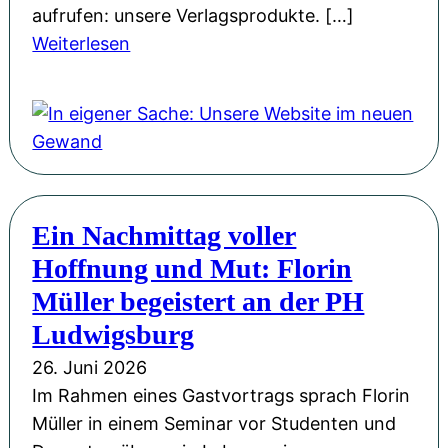
aufrufen: unsere Verlagsprodukte. […]
:
Weiterlesen
I
n
e
i
g
e
Ein Nachmittag voller
n
Hoffnung und Mut: Florin
e
r
Müller begeistert an der PH
S
Ludwigsburg
a
26. Juni 2026
c
Im Rahmen eines Gastvortrags sprach Florin
h
Müller in einem Seminar vor Studenten und
e