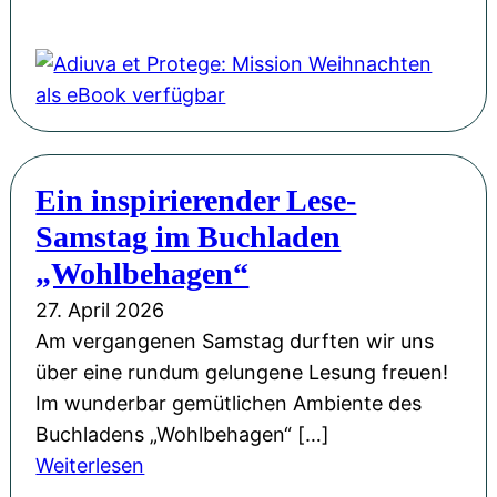
r
e
i
A
o
P
r
n
d
r
H
ö
g
i
F
L
f
-
u
l
u
f
S
v
o
d
e
p
a
r
w
n
Ein inspirierender Lese-
a
e
i
i
t
Samstag im Buchladen
ß
t
n
g
l
!
P
„Wohlbehagen“
M
s
i
r
ü
27. April 2026
b
c
o
l
Am vergangenen Samstag durften wir uns
u
h
t
l
über eine rundum gelungene Lesung freuen!
r
t
e
e
Im wunderbar gemütlichen Ambiente des
g
M
g
r
Buchladens „Wohlbehagen“ […]
u
e
z
:
Weiterlesen
s
:
u
E