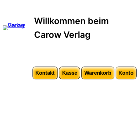
Zum
Inhalt
Willkommen beim
springen
Carow Verlag
Kontakt
Kasse
Warenkorb
Konto