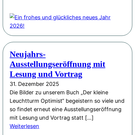
E
i
n
f
r
o
Neujahrs-
h
Ausstellungseröffnung mit
e
s
Lesung und Vortrag
u
31. Dezember 2025
n
Die Bilder zu unserem Buch „Der kleine
d
Leuchtturm Optimist“ begeistern so viele und
g
so findet erneut eine Ausstellungseröffnung
l
mit Lesung und Vortrag statt […]
ü
:
Weiterlesen
c
N