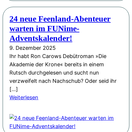
n
L
2
a
e
5
24 neue Feenland-Abenteuer
c
s
warten im FUNime-
h
u
t
Adventskalender!
n
s
9. Dezember 2025
g
-
Ihr habt Ron Carows Debütroman »Die
u
B
Akademie der Krone« bereits in einem
n
u
Rutsch durchgelesen und sucht nun
d
c
verzweifelt nach Nachschub? Oder seid ihr
V
h
[…]
o
v
:
Weiterlesen
r
o
2
t
r
4
r
s
n
a
t
e
g