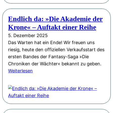
e
u
l
e
l
Endlich da: »Die Akademie der
F
u
Krone« – Auftakt einer Reihe
e
n
e
5. Dezember 2025
g
n
Das Warten hat ein Ende! Wir freuen uns
„
l
riesig, heute den offiziellen Verkaufsstart des
A
a
ersten Bandes der Fantasy-Saga »Die
k
n
Chroniken der Wächter« bekannt zu geben.
a
d
:
Weiterlesen
d
-
E
e
A
n
m
b
d
i
e
l
e
n
i
d
t
c