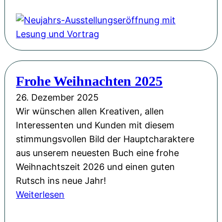
k
e
l
u
i
j
c
a
h
h
e
Frohe Weihnachten 2025
r
s
s
26. Dezember 2025
n
-
Wir wünschen allen Kreativen, allen
e
A
Interessenten und Kunden mit diesem
u
u
stimmungsvollen Bild der Hauptcharaktere
e
s
aus unserem neuesten Buch eine frohe
s
s
Weihnachtszeit 2026 und einen guten
J
t
Rutsch ins neue Jahr!
a
e
:
Weiterlesen
h
l
F
r
l
r