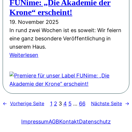
FUNime: „Die Akademie der
M
b
m
d
a
Krone“ erscheint!
e
e
e
g
19. November 2025
-
r
i
In rund zwei Wochen ist es soweit: Wir feiern
A
K
e
eine ganz besondere Veröffentlichung in
d
r
,
unserem Haus.
v
o
A
:
Weiterlesen
e
n
b
P
n
e
e
r
t
«
n
e
s
–
t
m
k
A
e
i
a
u
u
1
2
3
4
5
…
66
←
Vorherige Seite
Nächste Seite
→
e
l
f
e
r
e
t
r
e
Impressum
AGB
Kontakt
Datenschutz
n
a
&
f
d
k