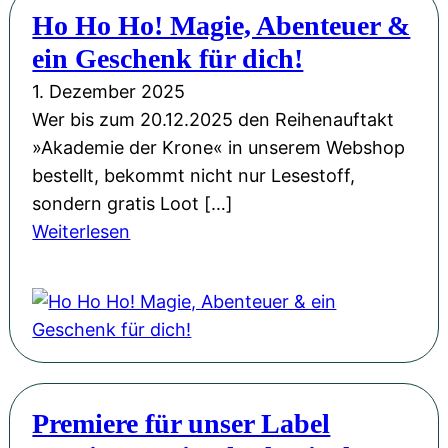
e
Ho Ho Ho! Magie, Abenteuer &
e
h
r
u
ein Geschenk für dich!
d
K
e
a
1. Dezember 2025
r
r
:
Wer bis zum 20.12.2025 den Reihenauftakt
o
w
»
»Akademie der Krone« in unserem Webshop
n
a
D
bestellt, bekommt nicht nur Lesestoff,
e
r
i
sondern gratis Loot […]
“
t
e
:
Weiterlesen
a
e
A
H
u
n
k
o
f
i
a
H
Y
m
d
o
o
F
e
H
u
U
m
o
T
N
Premiere für unser Label
i
!
u
i
e