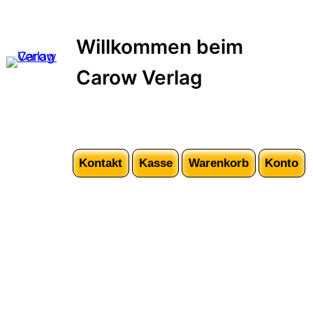
Zum
Inhalt
Willkommen beim
springen
Carow Verlag
Kontakt
Kasse
Warenkorb
Konto