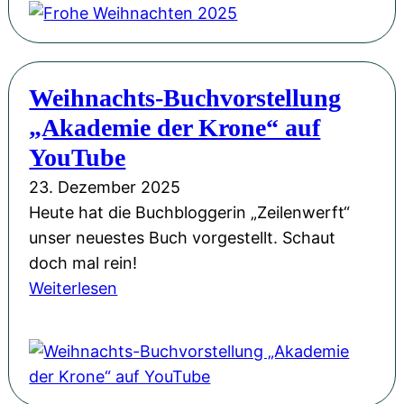
2
u
o
0
n
h
2
g
e
6
Weihnachts-Buchvorstellung
s
W
!
„Akademie der Krone“ auf
e
e
r
i
YouTube
ö
h
23. Dezember 2025
f
n
Heute hat die Buchbloggerin „Zeilenwerft“
f
a
unser neuestes Buch vorgestellt. Schaut
n
c
doch mal rein!
u
h
:
Weiterlesen
n
t
W
g
e
e
m
n
i
i
2
h
t
0