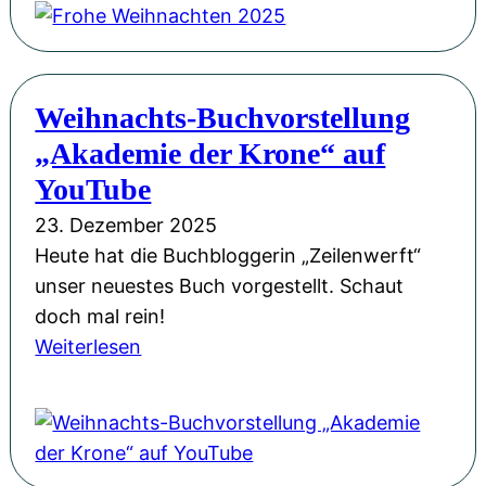
2
u
o
0
n
h
2
g
e
6
Weihnachts-Buchvorstellung
s
W
!
„Akademie der Krone“ auf
e
e
r
i
YouTube
ö
h
23. Dezember 2025
f
n
Heute hat die Buchbloggerin „Zeilenwerft“
f
a
unser neuestes Buch vorgestellt. Schaut
n
c
doch mal rein!
u
h
:
Weiterlesen
n
t
W
g
e
e
m
n
i
i
2
h
t
0