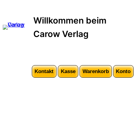
Zum
Inhalt
Willkommen beim
springen
Carow Verlag
Kontakt
Kasse
Warenkorb
Konto