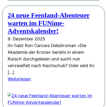
n
L
2
a
e
5
24 neue Feenland-Abenteuer
c
s
warten im FUNime-
h
u
t
Adventskalender!
n
s
9. Dezember 2025
g
-
Ihr habt Ron Carows Debütroman »Die
u
B
Akademie der Krone« bereits in einem
n
u
Rutsch durchgelesen und sucht nun
d
c
verzweifelt nach Nachschub? Oder seid ihr
V
h
[…]
o
v
:
Weiterlesen
r
o
2
t
r
4
r
s
n
a
t
e
g