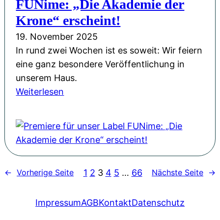
FUNime: „Die Akademie der
M
b
m
d
a
Krone“ erscheint!
e
e
e
g
19. November 2025
-
r
i
In rund zwei Wochen ist es soweit: Wir feiern
A
K
e
eine ganz besondere Veröffentlichung in
d
r
,
unserem Haus.
v
o
A
:
Weiterlesen
e
n
b
P
n
e
e
r
t
«
n
e
s
–
t
m
k
A
e
i
a
u
u
1
2
3
4
5
…
66
←
Vorherige Seite
Nächste Seite
→
e
l
f
e
r
e
t
r
e
Impressum
AGB
Kontakt
Datenschutz
n
a
&
f
d
k