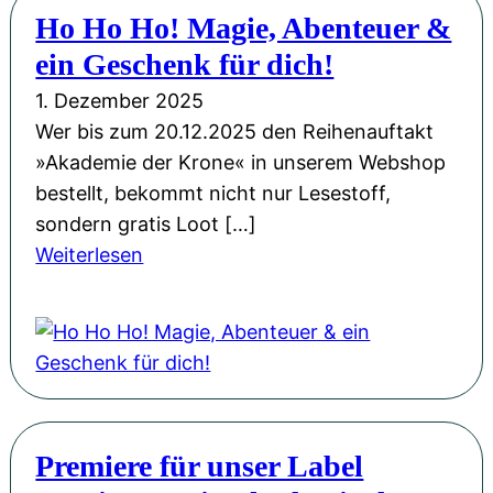
e
Ho Ho Ho! Magie, Abenteuer &
e
h
r
u
ein Geschenk für dich!
d
K
e
a
1. Dezember 2025
r
r
:
Wer bis zum 20.12.2025 den Reihenauftakt
o
w
»
»Akademie der Krone« in unserem Webshop
n
a
D
bestellt, bekommt nicht nur Lesestoff,
e
r
i
sondern gratis Loot […]
“
t
e
:
Weiterlesen
a
e
A
H
u
n
k
o
f
i
a
H
Y
m
d
o
o
F
e
H
u
U
m
o
T
N
Premiere für unser Label
i
!
u
i
e