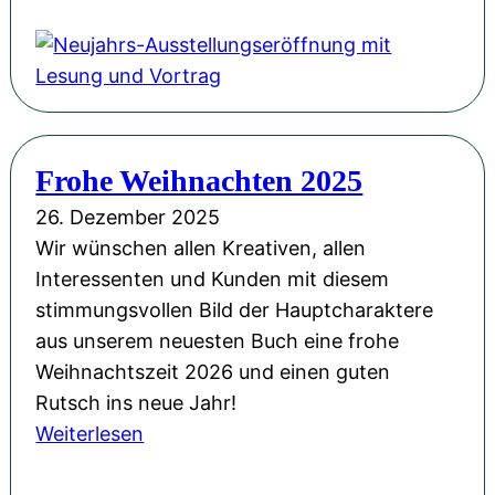
k
e
l
u
i
j
c
a
h
h
e
Frohe Weihnachten 2025
r
s
s
26. Dezember 2025
n
-
Wir wünschen allen Kreativen, allen
e
A
Interessenten und Kunden mit diesem
u
u
stimmungsvollen Bild der Hauptcharaktere
e
s
aus unserem neuesten Buch eine frohe
s
s
Weihnachtszeit 2026 und einen guten
J
t
Rutsch ins neue Jahr!
a
e
:
Weiterlesen
h
l
F
r
l
r