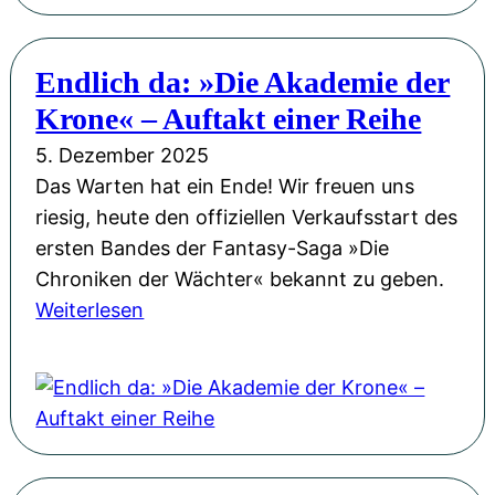
e
u
l
e
l
Endlich da: »Die Akademie der
F
u
Krone« – Auftakt einer Reihe
e
n
e
5. Dezember 2025
g
n
Das Warten hat ein Ende! Wir freuen uns
„
l
riesig, heute den offiziellen Verkaufsstart des
A
a
ersten Bandes der Fantasy-Saga »Die
k
n
Chroniken der Wächter« bekannt zu geben.
a
d
:
Weiterlesen
d
-
E
e
A
n
m
b
d
i
e
l
e
n
i
d
t
c