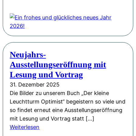
E
i
n
f
r
o
Neujahrs-
h
Ausstellungseröffnung mit
e
s
Lesung und Vortrag
u
31. Dezember 2025
n
Die Bilder zu unserem Buch „Der kleine
d
Leuchtturm Optimist“ begeistern so viele und
g
so findet erneut eine Ausstellungseröffnung
l
mit Lesung und Vortrag statt […]
ü
:
Weiterlesen
c
N