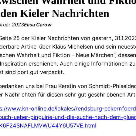
wischen Wahrheit und Fiktio
 den Kieler Nachrichten
ebruar 2023
Elisa Carow
Seite 25 der Kieler Nachrichten von gestern, 31.1.2023
erbare Artikel über Klaus Michelsen und sein neues
schen Wahrheit und Fiktion – Neue Märchen”, desse
Inspiration erschienen. Auch einige Informationen z
st sind dort gut verpackt.
bedanken uns bei Frau Kerstin von Schmidt-Phiselde
er Nachrichten für diesen sehr gut geschriebenen Art
s://www.kn-online.de/lokales/rendsburg-eckernfoerd
buch-ueber-pinguine-und-die-suche-nach-dem-glue
K6F24SNAFLMVWU44Y6U57VE.html