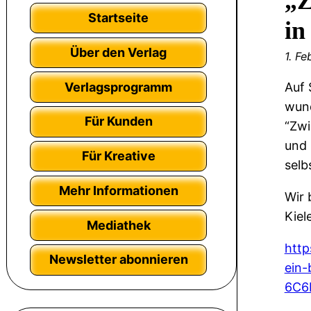
„Z
Startseite
in
Über den Verlag
1. F
Verlagsprogramm
Auf 
wund
Für Kunden
“Zwi
und 
Für Kreative
selb
Mehr Informationen
Wir 
Kiel
Mediathek
http
Newsletter abonnieren
ein-
6C6