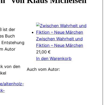
n“ von Klaus Michelsen
 ist der
tes Buch
Zwischen Wahrheit und
n Entstehung
Fiktion – Neue Märchen
um Autor
21,00
€
In den Warenkorb
ck von den
Auch vom Autor:
ikel
e/altenholz-
ck-