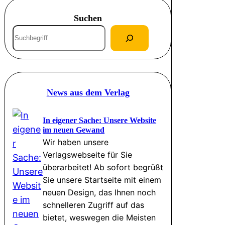
Suchen
S
u
c
h
e
News aus dem Verlag
n
In eigener Sache: Unsere Website
im neuen Gewand
Wir haben unsere
Verlagswebseite für Sie
überarbeitet! Ab sofort begrüßt
Sie unsere Startseite mit einem
neuen Design, das Ihnen noch
schnelleren Zugriff auf das
bietet, weswegen die Meisten