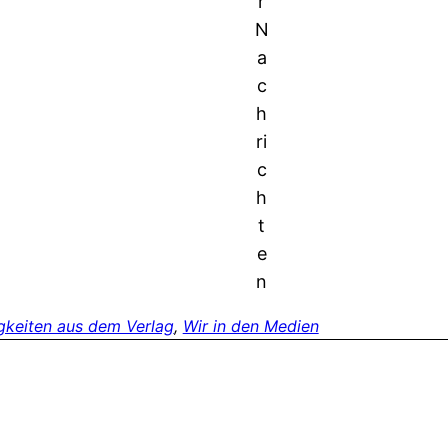
r
N
a
c
h
ri
c
h
t
e
n
gkeiten aus dem Verlag
, 
Wir in den Medien