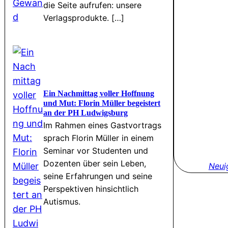
die Seite aufrufen: unsere
Verlagsprodukte. […]
Ein Nachmittag voller Hoffnung
und Mut: Florin Müller begeistert
an der PH Ludwigsburg
Im Rahmen eines Gastvortrags
sprach Florin Müller in einem
Seminar vor Studenten und
Dozenten über sein Leben,
Neui
seine Erfahrungen und seine
Perspektiven hinsichtlich
Autismus.