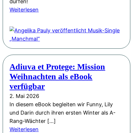
e
dürfen!
B
b
r
:
Weiterlesen
i
e
b
A
e
w
e
n
n
e
g
g
e
g
e
e
n
e
i
l
k
n
s
i
ö
Adiuva et Protege: Mission
:
t
k
n
U
Weihnachten als eBook
e
a
i
n
r
P
verfügbar
g
s
t
a
&
2. Mai 2026
e
a
u
M
In diesem eBook begleiten wir Funny, Lily
r
n
l
i
und Darin durch ihren ersten Winter als A-
A
d
y
t
Rang-Wächter […]
u
e
v
s
:
Weiterlesen
t