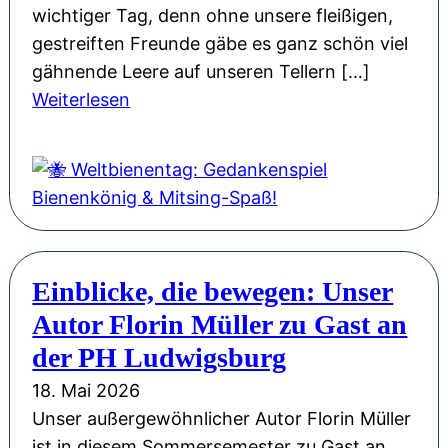
g
n
wichtiger Tag, denn ohne unsere fleißigen,
v
e
gestreiften Freunde gäbe es ganz schön viel
o
u
gähnende Leere auf unseren Tellern […]
l
:
e
Weiterlesen
l
🐝
n
e
W
G
r
e
e
H
l
w
o
t
a
f
b
n
f
Einblicke, die bewegen: Unser
i
d
n
Autor Florin Müller zu Gast an
e
u
n
der PH Ludwigsburg
n
e
18. Mai 2026
g
n
Unser außergewöhnlicher Autor Florin Müller
u
t
ist in diesem Sommersemester zu Gast an