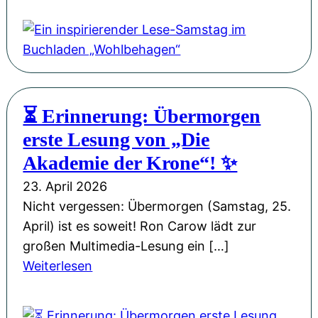
i
M
G
i
k
i
a
n
-
s
s
i
S
s
t
n
i
i
a
s
n
o
⏳ Erinnerung: Übermorgen
n
p
g
n
erste Lesung von „Die
d
i
l
W
e
r
Akademie der Krone“! ✨
e
e
r
i
„
23. April 2026
i
P
e
M
Nicht vergessen: Übermorgen (Samstag, 25.
h
H
r
a
April) ist es soweit! Ron Carow lädt zur
n
L
e
n
großen Multimedia-Lesung ein […]
a
u
n
c
:
Weiterlesen
c
d
d
h
⏳
h
w
e
m
E
t
i
r