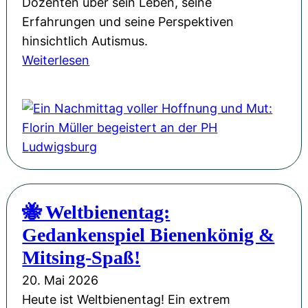
Dozenten über sein Leben, seine
:
Erfahrungen und seine Perspektiven
U
hinsichtlich Autismus.
n
:
Weiterlesen
s
E
e
i
r
n
e
N
W
a
e
c
b
h
s
🐝 Weltbienentag:
m
i
Gedankenspiel Bienenkönig &
i
t
t
Mitsing-Spaß!
e
t
i
20. Mai 2026
a
m
Heute ist Weltbienentag! Ein extrem