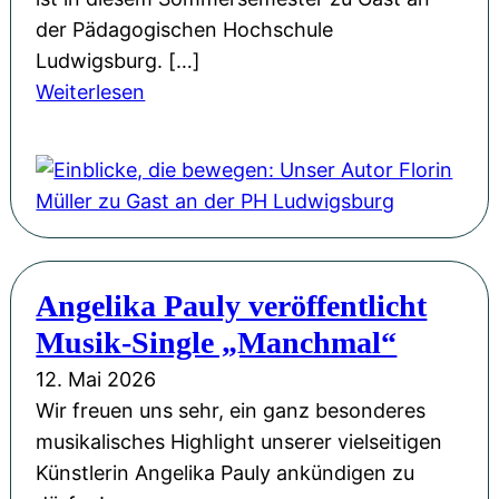
n
a
der Pädagogischen Hochschule
d
g
Ludwigsburg. […]
M
:
:
Weiterlesen
u
G
E
t
e
i
:
d
n
F
a
b
l
n
l
o
k
i
r
e
Angelika Pauly veröffentlicht
c
i
n
Musik-Single „Manchmal“
k
n
s
e
M
12. Mai 2026
p
,
ü
Wir freuen uns sehr, ein ganz besonderes
i
d
l
musikalisches Highlight unserer vielseitigen
e
i
l
Künstlerin Angelika Pauly ankündigen zu
l
e