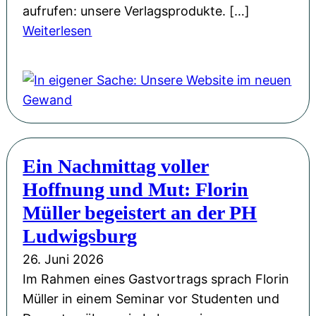
aufrufen: unsere Verlagsprodukte. […]
:
Weiterlesen
I
n
e
i
g
e
Ein Nachmittag voller
n
Hoffnung und Mut: Florin
e
r
Müller begeistert an der PH
S
Ludwigsburg
a
26. Juni 2026
c
Im Rahmen eines Gastvortrags sprach Florin
h
Müller in einem Seminar vor Studenten und
e