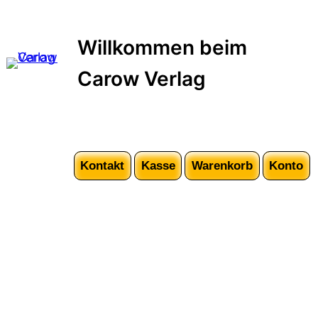
Zum
Inhalt
Willkommen beim
springen
Carow Verlag
Kontakt
Kasse
Warenkorb
Konto