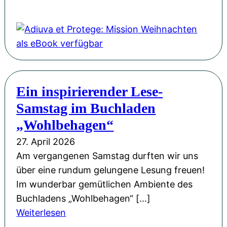
r
e
i
A
o
P
r
n
d
r
H
ö
g
i
F
L
f
-
u
l
u
f
S
v
o
d
e
p
a
r
w
n
Ein inspirierender Lese-
a
e
i
i
t
Samstag im Buchladen
ß
t
n
g
l
!
P
„Wohlbehagen“
M
s
i
r
ü
27. April 2026
b
c
o
l
Am vergangenen Samstag durften wir uns
u
h
t
l
über eine rundum gelungene Lesung freuen!
r
t
e
e
Im wunderbar gemütlichen Ambiente des
g
M
g
r
Buchladens „Wohlbehagen“ […]
u
e
z
:
Weiterlesen
s
:
u
E