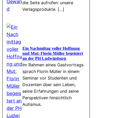
die Seite aufrufen: unsere
Verlagsprodukte. […]
Ein Nachmittag voller Hoffnung
und Mut: Florin Müller begeistert
an der PH Ludwigsburg
Im Rahmen eines Gastvortrags
sprach Florin Müller in einem
Seminar vor Studenten und
Dozenten über sein Leben,
seine Erfahrungen und seine
Perspektiven hinsichtlich
Autismus.