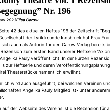
iomy Theatre Vol. 1 Rezension
egegnung” Nr. 196
Juni 2023
Elisa Carow
Seite 42 des aktuellen Heftes 196 der Zeitschrift “B
Gesellschaft der Lyrikfreunde Innsbruck hat Frau Fra
e sich auch als Autorin für den Carow Verlag bereits be
 Rezension zum ersten Band unserer Heftserie “Axio
Angelika Pauly veröffentlicht. In der kurzen Rezension
ils zur Heftserie und deren Veröffentlichungsplanung 
drei Theaterstücke namentlich erwähnt.
rlich wird auch ausgeführt, bei welchen Vereinen un
llschaften Angelika Pauly Mitglied ist- unter anderem
er.
 auf der Webseite des Vereins ist die Rezension für al