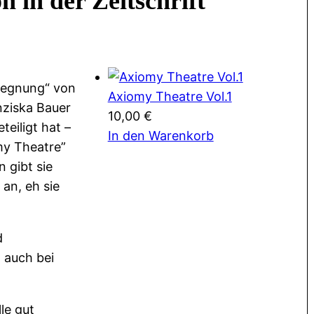
 in der Zeitschrift
egegnung“ von
Axiomy Theatre Vol.1
nziska Bauer
10,00
€
teiligt hat –
In den Warenkorb
my Theatre”
 gibt sie
an, eh sie
d
 auch bei
le gut