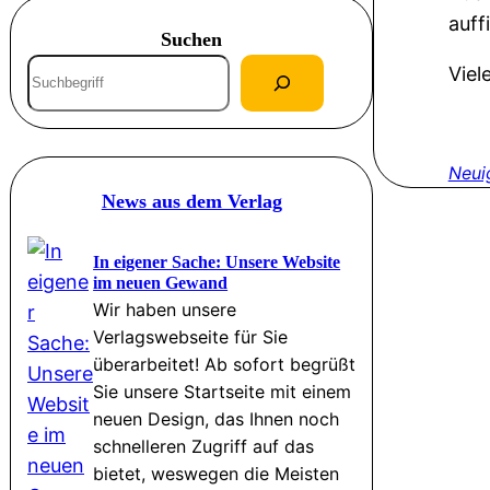
auff
Suchen
S
Viel
u
c
h
Neui
e
News aus dem Verlag
n
In eigener Sache: Unsere Website
im neuen Gewand
Wir haben unsere
Verlagswebseite für Sie
überarbeitet! Ab sofort begrüßt
Sie unsere Startseite mit einem
neuen Design, das Ihnen noch
schnelleren Zugriff auf das
bietet, weswegen die Meisten