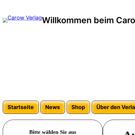
Zum
Inhalt
Willkommen beim Caro
springen
Startseite
News
Shop
Über den Verl
Bitte wählen Sie aus