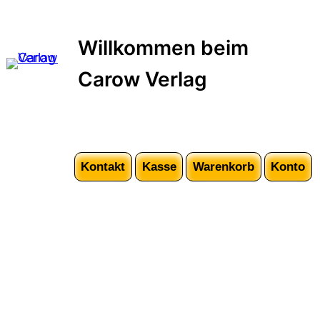
Zum
Inhalt
Willkommen beim
springen
Carow Verlag
Kontakt
Kasse
Warenkorb
Konto