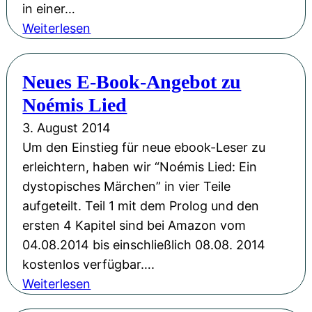
z
in einer…
o
:
Weiterlesen
n
B
P
Neues E-Book-Angebot zu
M
Noémis Lied
N
2
3. August 2014
.
Um den Einstieg für neue ebook-Leser zu
0
erleichtern, haben wir “Noémis Lied: Ein
S
dystopisches Märchen” in vier Teile
y
aufgeteilt. Teil 1 mit dem Prolog und den
m
ersten 4 Kapitel sind bei Amazon vom
b
04.08.2014 bis einschließlich 08.08. 2014
o
kostenlos verfügbar….
l
:
Weiterlesen
e
N