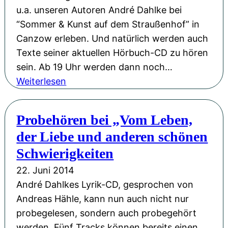
o
u
u.a. unseren Autoren André Dahlke bei
t
c
“Sommer & Kunst auf dem Straußenhof” in
z
h
Canzow erleben. Und natürlich werden auch
u
p
Texte seiner aktuellen Hörbuch-CD zu hören
N
r
sein. Ab 19 Uhr werden dann noch…
o
o
:
Weiterlesen
é
j
A
m
e
n
Probehören bei „Vom Leben,
i
k
d
der Liebe und anderen schönen
s
t
r
L
:
Schwierigkeiten
é
i
R
D
22. Juni 2014
e
o
a
André Dahlkes Lyrik-CD, gesprochen von
d
n
h
Andreas Hähle, kann nun auch nicht nur
n
l
probegelesen, sondern auch probegehört
y
k
werden. Fünf Tracks können bereits einen