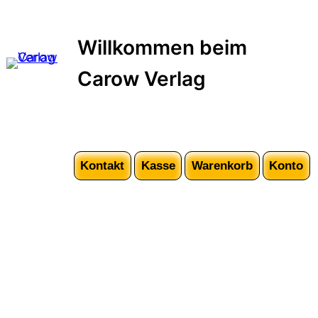
Zum
Inhalt
Willkommen beim
springen
Carow Verlag
Kontakt
Kasse
Warenkorb
Konto