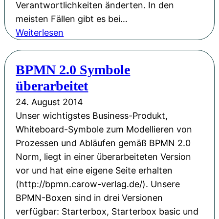
Verantwortlichkeiten änderten. In den
meisten Fällen gibt es bei…
:
Weiterlesen
S
t
BPMN 2.0 Symbole
ö
überarbeitet
r
u
24. August 2014
n
Unser wichtigstes Business-Produkt,
g
Whiteboard-Symbole zum Modellieren von
b
Prozessen und Abläufen gemäß BPMN 2.0
e
Norm, liegt in einer überarbeiteten Version
i
vor und hat eine eigene Seite erhalten
A
(http://bpmn.carow-verlag.de/). Unsere
m
BPMN-Boxen sind in drei Versionen
a
verfügbar: Starterbox, Starterbox basic und