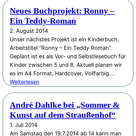
ü
e
Neues Buchprojekt: Ronny –
b
u
Ein Teddy-Roman
e
e
r
s
2. August 2014
a
E
Unser nächstes Projekt ist ein Kinderbuch,
r
-
Arbeitstitel “Ronny – Ein Teddy Roman”.
b
B
Geplant ist es als Vor- und Selbstlesebuch für
e
o
Kinder zwischen 5 und 8. Aktuell planen wir
i
o
es im A4 Format, Hardcover, Vollfarbig….
t
k
:
Weiterlesen
e
-
N
t
A
e
André Dahlke bei „Sommer &
n
u
Kunst auf dem Straußenhof“
g
e
e
s
1. Juli 2014
b
B
Am Samstag den 19.7.2014 ab 14 kann man