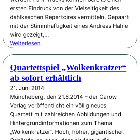
–
e
ersten Eindruck von der Vielseitigkeit des
E
b
dahlkeschen Repertoires vermitteln. Gepaart
i
e
mit der Stimmhaftigkeit eines Andreas Hähle
n
i
wird gezeigt,…
T
„
:
Weiterlesen
e
S
P
d
o
r
Quartettspiel „Wolkenkratzer“
d
m
o
y
m
ab sofort erhältlich
b
-
e
e
21. Juni 2014
R
r
h
Müncheberg, den 21.6.2014 – der Carow
o
&
ö
Verlag veröffentlicht ein völlig neues
m
K
r
Quartett mit zahlreichen Abbildungen und
a
u
e
Hintergrundinformationen zum Thema
n
n
n
„Wolkenkratzer”. Hoch, höher, gigantischer.
s
b