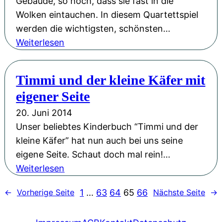
Gebäude, so hoch, dass sie fast in die
t
e
Wolken eintauchen. In diesem Quartettspiel
a
i
werden die wichtigsten, schönsten…
u
„
:
Weiterlesen
f
V
Q
d
o
u
Timmi und der kleine Käfer mit
e
m
a
m
eigener Seite
L
r
S
e
t
20. Juni 2014
t
b
e
Unser beliebtes Kinderbuch “Timmi und der
r
e
t
kleine Käfer” hat nun auch bei uns seine
a
n
t
eigene Seite. Schaut doch mal rein!…
u
,
s
:
Weiterlesen
ß
d
p
T
e
1
…
63
64
65
66
←
Vorherige Seite
Nächste Seite
→
e
i
i
n
r
e
m
h
L