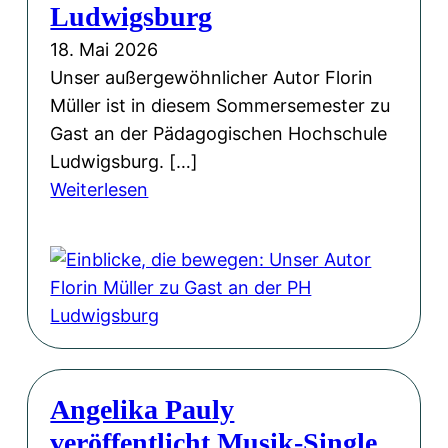
e
Ludwigsburg
u
n
n
18. Mai 2026
t
d
Unser außergewöhnlicher Autor Florin
a
M
Müller ist in diesem Sommersemester zu
g
u
Gast an der Pädagogischen Hochschule
:
t
Ludwigsburg. […]
G
:
:
Weiterlesen
e
E
F
d
i
l
a
n
o
n
b
r
k
l
i
e
i
n
n
c
M
s
Angelika Pauly
k
ü
p
veröffentlicht Musik-Single
e
l