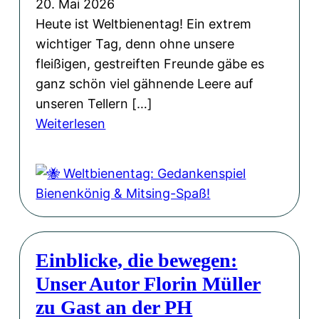
i
20. Mai 2026
a
m
Heute ist Weltbienentag! Ein extrem
g
n
wichtiger Tag, denn ohne unsere
v
e
fleißigen, gestreiften Freunde gäbe es
o
u
ganz schön viel gähnende Leere auf
l
e
unseren Tellern […]
l
:
n
Weiterlesen
e
🐝
G
r
W
e
H
e
w
o
l
a
f
t
n
f
b
d
n
Einblicke, die bewegen:
i
u
Unser Autor Florin Müller
e
n
n
zu Gast an der PH
g