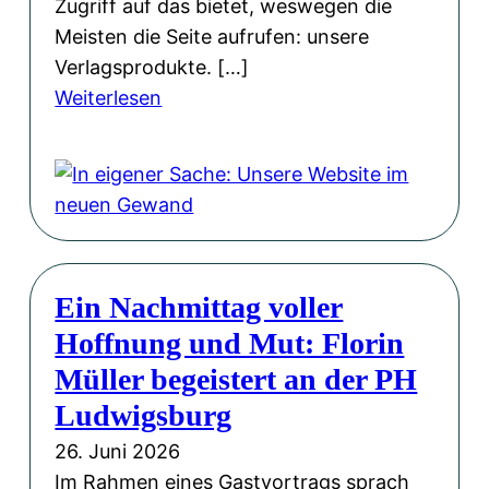
Zugriff auf das bietet, weswegen die
Meisten die Seite aufrufen: unsere
Verlagsprodukte. […]
:
Weiterlesen
I
n
e
i
g
e
Ein Nachmittag voller
n
Hoffnung und Mut: Florin
e
r
Müller begeistert an der PH
S
Ludwigsburg
a
26. Juni 2026
c
Im Rahmen eines Gastvortrags sprach