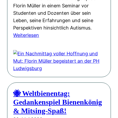
h
Florin Müller in einem Seminar vor
e
Studenten und Dozenten über sein
:
Leben, seine Erfahrungen und seine
U
Perspektiven hinsichtlich Autismus.
n
:
Weiterlesen
s
E
e
i
r
n
e
N
W
a
e
c
b
h
s
🐝 Weltbienentag:
m
i
Gedankenspiel Bienenkönig
i
t
t
& Mitsing-Spaß!
e
t