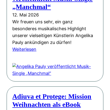
i
,
l
„Manchmal“
e
d
e
l
12. Mai 2026
i
r
B
Wir freuen uns sehr, ein ganz
e
b
i
besonderes musikalisches Highlight
b
e
e
unserer vielseitigen Künstlerin Angelika
e
g
n
Pauly ankündigen zu dürfen!
w
e
:
e
Weiterlesen
e
i
A
n
g
s
n
k
e
t
g
ö
n
e
e
n
:
r
l
i
U
t
i
g
n
a
Adiuva et Protege: Mission
k
&
s
n
Weihnachten als eBook
a
M
e
d