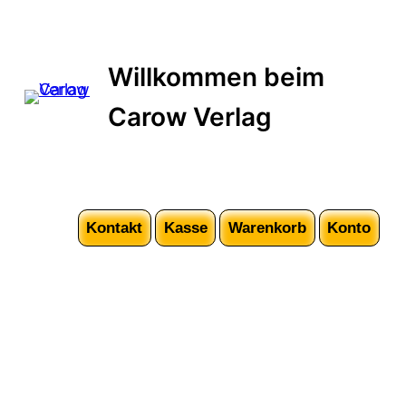
Zum
Inhalt
springen
Willkommen beim
Carow Verlag
Kontakt
Kasse
Warenkorb
Konto