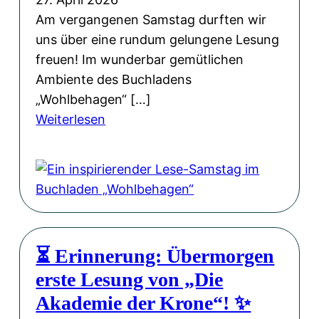
c
o
e
Am vergangenen Samstag durften wir
h
t
r
uns über eine rundum gelungene Lesung
t
e
z
freuen! Im wunderbar gemütlichen
M
g
u
Ambiente des Buchladens
u
e
G
„Wohlbehagen“ […]
s
:
a
:
Weiterlesen
i
M
s
E
k
i
t
i
-
s
a
n
S
s
n
i
i
i
d
n
n
o
e
s
g
n
⏳ Erinnerung: Übermorgen
r
p
l
W
P
erste Lesung von „Die
i
e
e
H
r
Akademie der Krone“! ✨
„
i
L
i