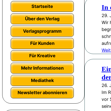
In
Startseite
29. 
Über den Verlag
Wir 
begr
Verlagsprogramm
schn
aufr
Für Kunden
Weit
Für Kreative
Ein
Mehr Informationen
de
Mediathek
26. 
Im R
Newsletter abonnieren
vor 
sein