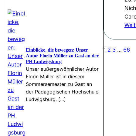
Nich
Caro
Weit
1
2
3
…
66
Einblicke, die bewegen: Unser
Autor Florin Müller zu Gast an der
PH Ludwigsburg
Unser außergewöhnlicher Autor
Florin Müller ist in diesem
Sommersemester zu Gast an
der Pädagogischen Hochschule
Ludwigsburg. […]