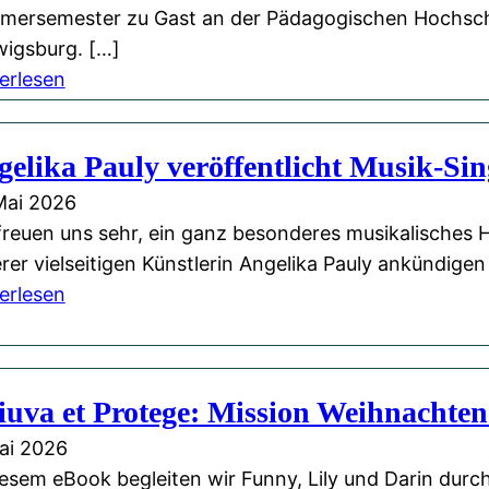
s
l
i
ersemester zu Gast an der Pädagogischen Hochsc
i
l
e
igsburg. […]
t
e
n
:
erlesen
e
r
e
E
i
H
n
i
m
gelika Pauly veröffentlicht Musik-S
o
t
n
n
f
a
b
Mai 2026
e
f
g
l
freuen uns sehr, ein ganz besonderes musikalisches H
u
n
:
i
rer vielseitigen Künstlerin Angelika Pauly ankündigen
e
u
G
c
:
erlesen
n
n
e
k
A
G
g
d
e
n
e
u
a
,
g
w
n
uva et Protege: Mission Weihnachten
n
d
e
a
d
k
i
l
ai 2026
n
M
e
e
i
iesem eBook begleiten wir Funny, Lily und Darin durch