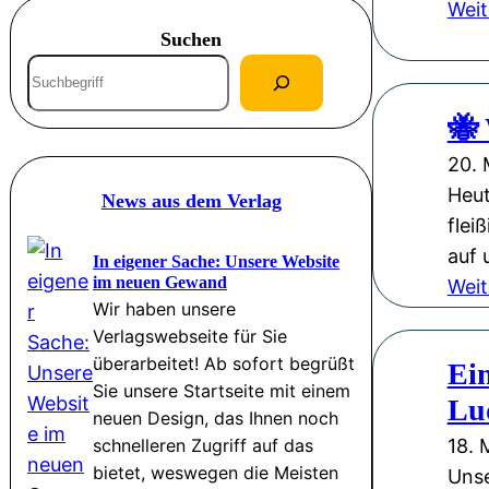
Weit
Suchen
S
u
🐝
c
h
20. 
e
Heut
News aus dem Verlag
n
flei
auf 
In eigener Sache: Unsere Website
im neuen Gewand
Weit
Wir haben unsere
Verlagswebseite für Sie
überarbeitet! Ab sofort begrüßt
Ein
Sie unsere Startseite mit einem
Lu
neuen Design, das Ihnen noch
schnelleren Zugriff auf das
18. 
bietet, weswegen die Meisten
Unse