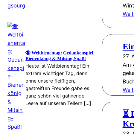
Wint
Weit
Ei
🐝 Weltbienentag: Gedankenspiel
27. 
Bienenkönig & Mitsing-Spaß!
Am v
Heute ist Weltbienentag! Ein
gelu
extrem wichtiger Tag, denn
ohne unsere fleißigen,
Buch
gestreiften Freunde gäbe es
Weit
ganz schön viel gähnende
Leere auf unseren Tellern […]
⏳ 
Kr
23. 