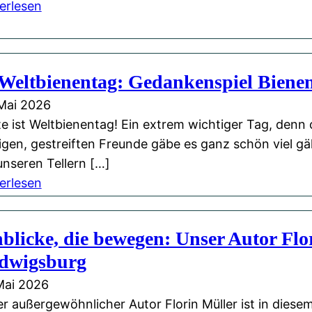
r
:
erlesen
S
E
a
i
c
n
 Weltbienentag: Gedankenspiel Biene
h
N
e
a
Mai 2026
:
c
e ist Weltbienentag! Ein extrem wichtiger Tag, denn
U
h
ßigen, gestreiften Freunde gäbe es ganz schön viel 
n
m
unseren Tellern […]
s
i
:
erlesen
e
t
🐝
r
t
W
blicke, die bewegen: Unser Autor Flo
e
a
e
W
dwigsburg
g
l
e
v
t
Mai 2026
b
o
b
r außergewöhnlicher Autor Florin Müller ist in diese