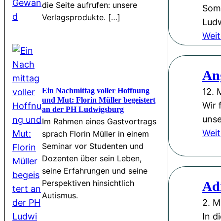
die Seite aufrufen: unsere
Somm
Verlagsprodukte. […]
Ludw
Weit
An
Ein Nachmittag voller Hoffnung
12. 
und Mut: Florin Müller begeistert
Wir 
an der PH Ludwigsburg
unse
Im Rahmen eines Gastvortrags
Weit
sprach Florin Müller in einem
Seminar vor Studenten und
Dozenten über sein Leben,
seine Erfahrungen und seine
Perspektiven hinsichtlich
Adi
Autismus.
2. M
In d