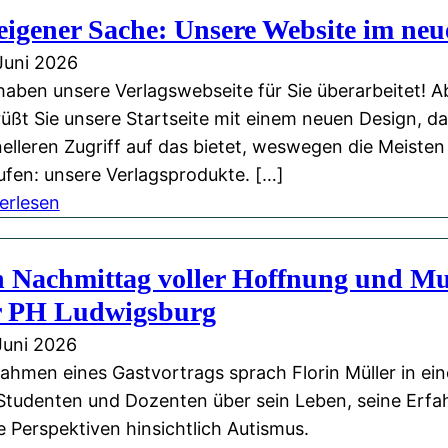
 eigener Sache: Unsere Website im n
Juni 2026
haben unsere Verlagswebseite für Sie überarbeitet! A
üßt Sie unsere Startseite mit einem neuen Design, d
elleren Zugriff auf das bietet, weswegen die Meisten 
ufen: unsere Verlagsprodukte. […]
:
erlesen
I
n
 Nachmittag voller Hoffnung und Mut
e
r PH Ludwigsburg
i
g
Juni 2026
e
ahmen eines Gastvortrags sprach Florin Müller in e
n
Studenten und Dozenten über sein Leben, seine Erf
e
e Perspektiven hinsichtlich Autismus.