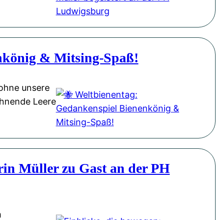
nkönig & Mitsing-Spaß!
 ohne unsere
gähnende Leere
rin Müller zu Gast an der PH
m