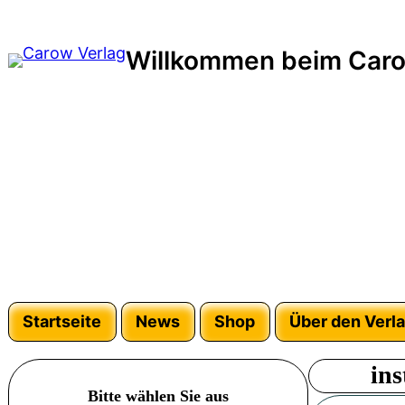
Zum
Inhalt
Willkommen beim Caro
springen
Startseite
News
Shop
Über den Verl
in
Bitte wählen Sie aus