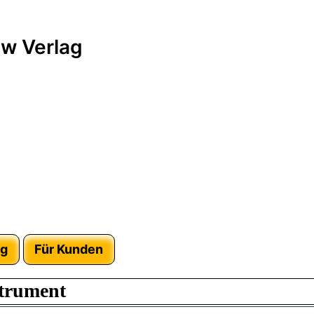
w Verlag
ag
Für Kunden
strument