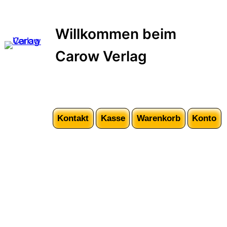
Zum
Inhalt
Willkommen beim
springen
Carow Verlag
Kontakt
Kasse
Warenkorb
Konto