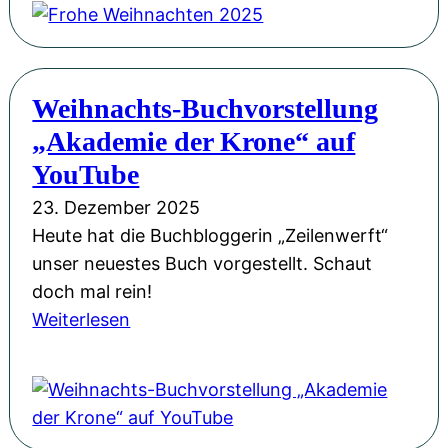
2
u
o
0
n
h
2
g
e
6
Weihnachts-Buchvorstellung
s
W
!
„Akademie der Krone“ auf
e
e
r
i
YouTube
ö
h
23. Dezember 2025
f
n
Heute hat die Buchbloggerin „Zeilenwerft“
f
a
unser neuestes Buch vorgestellt. Schaut
n
c
doch mal rein!
u
h
:
Weiterlesen
n
t
W
g
e
e
m
n
i
i
2
h
t
0