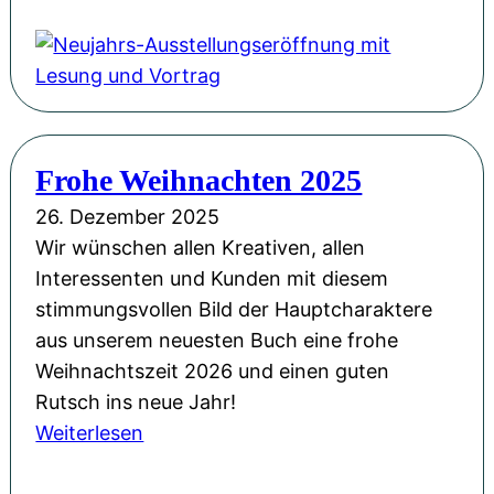
k
e
l
u
i
j
c
a
h
h
e
Frohe Weihnachten 2025
r
s
s
26. Dezember 2025
n
-
Wir wünschen allen Kreativen, allen
e
A
Interessenten und Kunden mit diesem
u
u
stimmungsvollen Bild der Hauptcharaktere
e
s
aus unserem neuesten Buch eine frohe
s
s
Weihnachtszeit 2026 und einen guten
J
t
Rutsch ins neue Jahr!
a
e
:
Weiterlesen
h
l
F
r
l
r