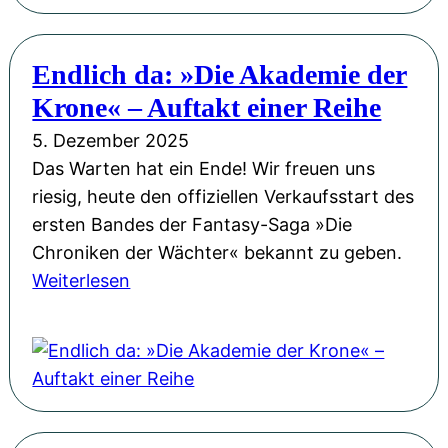
e
u
l
e
l
Endlich da: »Die Akademie der
F
u
Krone« – Auftakt einer Reihe
e
n
e
5. Dezember 2025
g
n
Das Warten hat ein Ende! Wir freuen uns
„
l
riesig, heute den offiziellen Verkaufsstart des
A
a
ersten Bandes der Fantasy-Saga »Die
k
n
Chroniken der Wächter« bekannt zu geben.
a
d
:
Weiterlesen
d
-
E
e
A
n
m
b
d
i
e
l
e
n
i
d
t
c