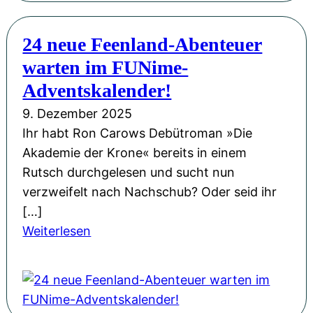
n
L
2
a
e
5
24 neue Feenland-Abenteuer
c
s
warten im FUNime-
h
u
t
Adventskalender!
n
s
9. Dezember 2025
g
-
Ihr habt Ron Carows Debütroman »Die
u
B
Akademie der Krone« bereits in einem
n
u
Rutsch durchgelesen und sucht nun
d
c
verzweifelt nach Nachschub? Oder seid ihr
V
h
[…]
o
v
:
Weiterlesen
r
o
2
t
r
4
r
s
n
a
t
e
g