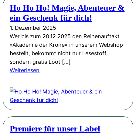
e
Ho Ho Ho! Magie, Abenteuer &
e
h
r
u
ein Geschenk für dich!
d
K
e
a
1. Dezember 2025
r
r
:
Wer bis zum 20.12.2025 den Reihenauftakt
o
w
»
»Akademie der Krone« in unserem Webshop
n
a
D
bestellt, bekommt nicht nur Lesestoff,
e
r
i
sondern gratis Loot […]
“
t
e
:
Weiterlesen
a
e
A
H
u
n
k
o
f
i
a
H
Y
m
d
o
o
F
e
H
u
U
m
o
T
N
Premiere für unser Label
i
!
u
i
e