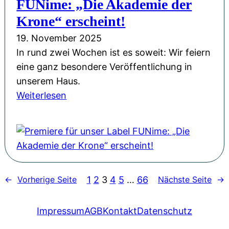
FUNime: „Die Akademie der
M
b
m
d
a
Krone“ erscheint!
e
e
e
g
19. November 2025
-
r
i
In rund zwei Wochen ist es soweit: Wir feiern
A
K
e
eine ganz besondere Veröffentlichung in
d
r
,
unserem Haus.
v
o
A
:
Weiterlesen
e
n
b
P
n
e
e
r
t
«
n
e
s
–
t
m
k
A
e
i
a
u
u
1
2
3
4
5
…
66
←
Vorherige Seite
Nächste Seite
→
e
l
f
e
r
e
t
r
e
Impressum
AGB
Kontakt
Datenschutz
n
a
&
f
d
k