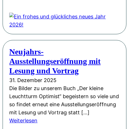
E
i
n
f
r
o
Neujahrs-
h
Ausstellungseröffnung mit
e
s
Lesung und Vortrag
u
31. Dezember 2025
n
Die Bilder zu unserem Buch „Der kleine
d
Leuchtturm Optimist“ begeistern so viele und
g
so findet erneut eine Ausstellungseröffnung
l
mit Lesung und Vortrag statt […]
ü
:
Weiterlesen
c
N