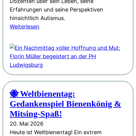
Dozenten über sein Leben, seine
:
Erfahrungen und seine Perspektiven
U
hinsichtlich Autismus.
n
:
Weiterlesen
s
E
e
i
r
n
e
N
W
a
e
c
b
h
s
🐝 Weltbienentag:
m
i
Gedankenspiel Bienenkönig &
i
t
t
Mitsing-Spaß!
e
t
i
20. Mai 2026
a
m
Heute ist Weltbienentag! Ein extrem