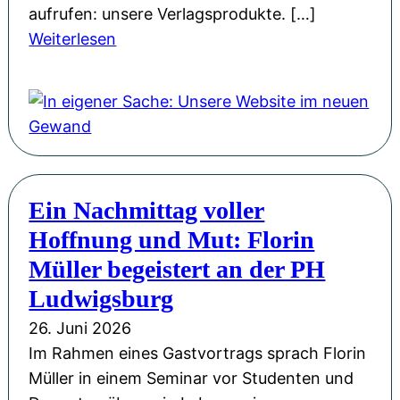
aufrufen: unsere Verlagsprodukte. […]
:
Weiterlesen
I
n
e
i
g
e
Ein Nachmittag voller
n
Hoffnung und Mut: Florin
e
r
Müller begeistert an der PH
S
Ludwigsburg
a
26. Juni 2026
c
Im Rahmen eines Gastvortrags sprach Florin
h
Müller in einem Seminar vor Studenten und
e