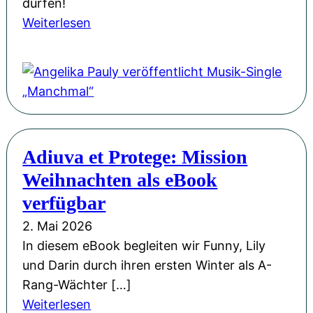
e
dürfen!
B
b
r
:
Weiterlesen
i
e
b
A
e
w
e
n
n
e
g
g
e
g
e
e
n
e
i
l
k
n
s
i
ö
Adiuva et Protege: Mission
:
t
k
n
U
Weihnachten als eBook
e
a
i
n
r
P
verfügbar
g
s
t
a
&
2. Mai 2026
e
a
u
M
In diesem eBook begleiten wir Funny, Lily
r
n
l
i
und Darin durch ihren ersten Winter als A-
A
d
y
t
Rang-Wächter […]
u
e
v
s
:
Weiterlesen
t