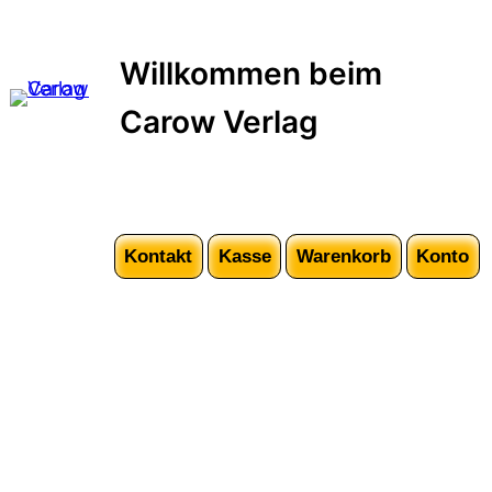
Zum
Inhalt
Willkommen beim
springen
Carow Verlag
Kontakt
Kasse
Warenkorb
Konto