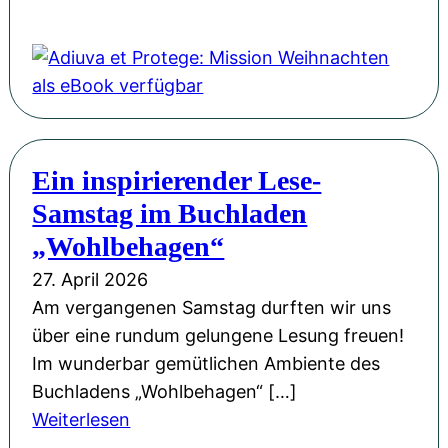
r
e
i
A
o
P
r
n
d
r
H
ö
g
i
F
L
f
-
u
l
u
f
S
v
o
d
e
p
a
r
w
n
Ein inspirierender Lese-
a
e
i
i
t
Samstag im Buchladen
ß
t
n
g
l
!
P
„Wohlbehagen“
M
s
i
r
ü
27. April 2026
b
c
o
l
Am vergangenen Samstag durften wir uns
u
h
t
l
über eine rundum gelungene Lesung freuen!
r
t
e
e
Im wunderbar gemütlichen Ambiente des
g
M
g
r
Buchladens „Wohlbehagen“ […]
u
e
z
:
Weiterlesen
s
:
u
E