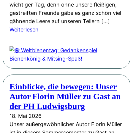
g
n
wichtiger Tag, denn ohne unsere fleißigen,
v
e
gestreiften Freunde gäbe es ganz schön viel
o
u
gähnende Leere auf unseren Tellern […]
l
:
e
Weiterlesen
l
🐝
n
e
W
G
r
e
e
H
l
w
o
t
a
f
b
n
f
Einblicke, die bewegen: Unser
i
d
n
Autor Florin Müller zu Gast an
e
u
n
der PH Ludwigsburg
n
e
18. Mai 2026
g
n
Unser außergewöhnlicher Autor Florin Müller
u
t
ist in diesem Sommersemester zu Gast an