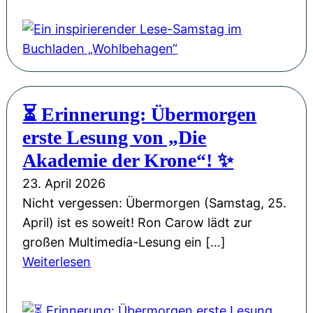
i
M
G
i
k
i
a
n
-
s
s
i
S
s
t
n
i
i
a
s
n
o
⏳ Erinnerung: Übermorgen
n
p
g
n
erste Lesung von „Die
d
i
l
W
e
r
Akademie der Krone“! ✨
e
e
r
i
„
23. April 2026
i
P
e
M
Nicht vergessen: Übermorgen (Samstag, 25.
h
H
r
a
April) ist es soweit! Ron Carow lädt zur
n
L
e
n
großen Multimedia-Lesung ein […]
a
u
n
c
:
Weiterlesen
c
d
d
h
⏳
h
w
e
m
E
t
i
r