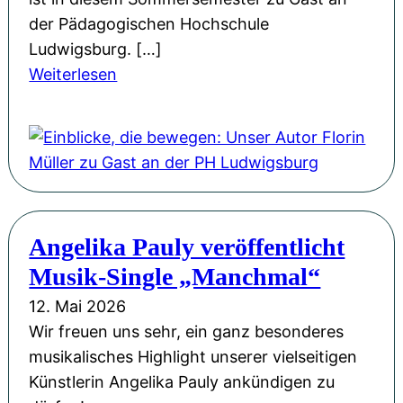
n
a
der Pädagogischen Hochschule
d
g
Ludwigsburg. […]
M
:
:
Weiterlesen
u
G
E
t
e
i
:
d
n
F
a
b
l
n
l
o
k
i
r
e
Angelika Pauly veröffentlicht
c
i
n
Musik-Single „Manchmal“
k
n
s
e
M
12. Mai 2026
p
,
ü
Wir freuen uns sehr, ein ganz besonderes
i
d
l
musikalisches Highlight unserer vielseitigen
e
i
l
Künstlerin Angelika Pauly ankündigen zu
l
e