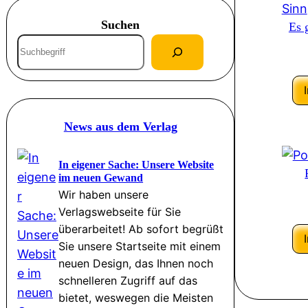
Suchen
Es 
S
u
c
h
e
News aus dem Verlag
n
In eigener Sache: Unsere Website
im neuen Gewand
Wir haben unsere
Verlagswebseite für Sie
überarbeitet! Ab sofort begrüßt
Sie unsere Startseite mit einem
neuen Design, das Ihnen noch
schnelleren Zugriff auf das
bietet, weswegen die Meisten