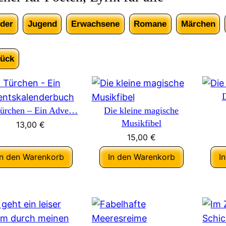
der
Jugend
Erwachsene
Romane
Märchen
rück
D
Türchen – Ein Adve…
Die kleine magische
Musikfibel
13,00
€
15,00
€
In den Warenkorb
In den Warenkorb
I