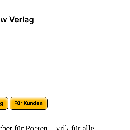
w Verlag
ag
Für Kunden
her für Poeten, Lyrik für alle