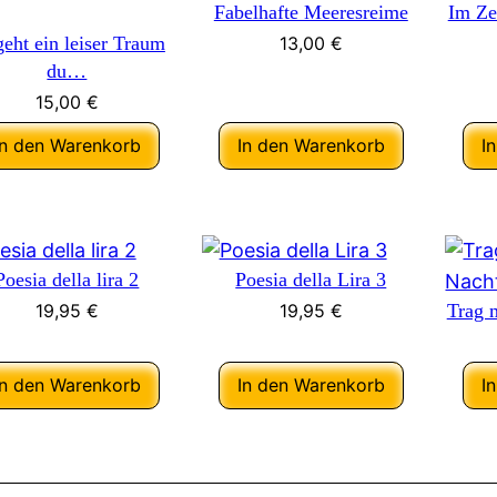
Fabelhafte Meeresreime
Im Ze
geht ein leiser Traum
13,00
€
du…
15,00
€
In den Warenkorb
In den Warenkorb
I
Poesia della lira 2
Poesia della Lira 3
19,95
€
19,95
€
Trag 
In den Warenkorb
In den Warenkorb
I