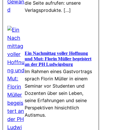
die Seite aufrufen: unsere
Verlagsprodukte. […]
Ein Nachmittag voller Hoffnung
und Mut: Florin Müller begeistert
an der PH Ludwigsburg
Im Rahmen eines Gastvortrags
sprach Florin Müller in einem
Seminar vor Studenten und
Dozenten über sein Leben,
seine Erfahrungen und seine
Perspektiven hinsichtlich
Autismus.