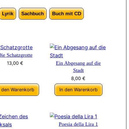
Lyrik
Sachbuch
Buch mit CD
ie Schatzgrotte
13,00
€
Ein Abgesang auf die
Stadt
8,00
€
n den Warenkorb
In den Warenkorb
Poesia della Lira 1