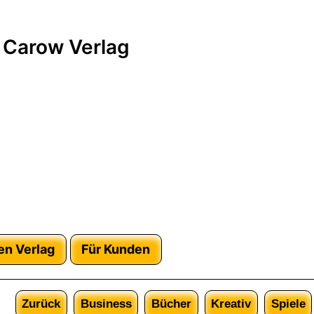
 Carow Verlag
en Verlag
Für Kunden
Zurück
Business
Bücher
Kreativ
Spiele