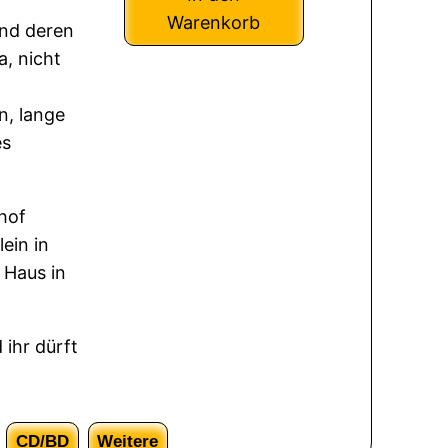
Warenkorb
und deren
, nicht
n, lange
es
lhof
ein in
 Haus in
 ihr dürft
CD/BD
Weitere