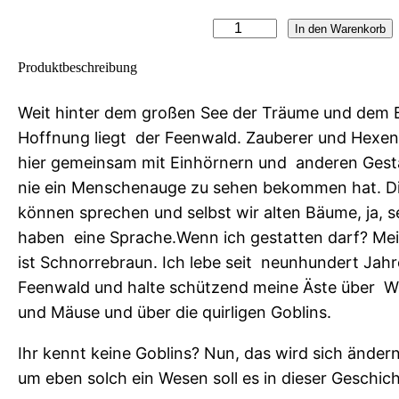
S
In den Warenkorb
i
Produktbeschreibung
m
b
Weit hinter dem großen See der Träume und dem 
i
Hoffnung liegt der Feenwald. Zauberer und Hexen
r
hier gemeinsam mit Einhörnern und anderen Gesta
E
nie ein Menschenauge zu sehen bekommen hat. Di
l
können sprechen und selbst wir alten Bäume, ja, se
h
haben eine Sprache.Wenn ich gestatten darf? M
o
ist Schnorrebraun. Ich lebe seit neunhundert Jahr
f
Feenwald und halte schützend meine Äste über Wa
u
und Mäuse und über die quirligen Goblins.
n
Ihr kennt keine Goblins? Nun, das wird sich änder
d
um eben solch ein Wesen soll es in dieser Geschic
d