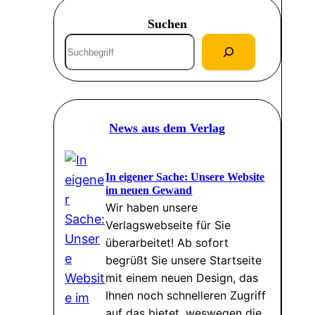
Suchen
S
u
c
h
e
News aus dem Verlag
n
In eigener Sache: Unsere Website
im neuen Gewand
Wir haben unsere
Verlagswebseite für Sie
überarbeitet! Ab sofort
begrüßt Sie unsere Startseite
mit einem neuen Design, das
Ihnen noch schnelleren Zugriff
auf das bietet, weswegen die