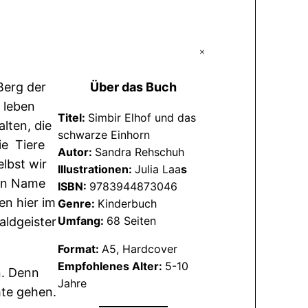
+
Berg der
Über das Buch
 leben
Titel:
Simbir Elhof und das
lten, die
schwarze Einhorn
e Tiere
Autor:
Sandra Rehschuh
lbst wir
Illustrationen:
Julia Laa
s
ein Name
ISBN:
9783944873046
en hier im
Genre:
Kinderbuch
Umfang:
68 Seiten
ldgeister
Format:
A5, Hardcover
Empfohlenes Alter:
5-10
n. Denn
Jahre
hte gehen.