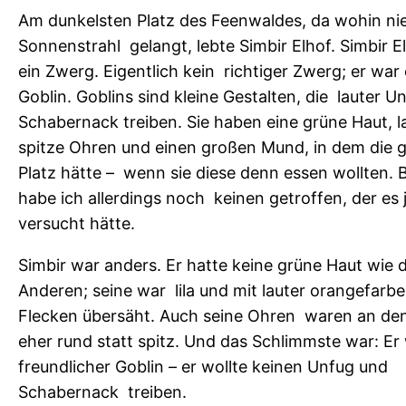
a
Am dunkelsten Platz des Feenwaldes, da wohin nie
s
Sonnenstrahl gelangt, lebte Simbir Elhof. Simbir E
s
ein Zwerg. Eigentlich kein richtiger Zwerg; er war 
c
Goblin. Goblins sind kleine Gestalten, die lauter U
h
Schabernack treiben. Sie haben eine grüne Haut, 
w
spitze Ohren und einen großen Mund, in dem die 
a
Platz hätte – wenn sie diese denn essen wollten. 
r
habe ich allerdings noch keinen getroffen, der es 
z
versucht hätte.
e
E
Simbir war anders. Er hatte keine grüne Haut wie d
i
Anderen; seine war lila und mit lauter orangefarb
n
Flecken übersäht. Auch seine Ohren waren an de
h
eher rund statt spitz. Und das Schlimmste war: Er
o
freundlicher Goblin – er wollte keinen Unfug und
r
Schabernack treiben.