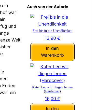
 ein
Auch von der Autorin
lhof war
ein
nfug und
Frei bis in die Unendlichkeit
lange
13,90
€
ganze Welt
Bisher
In den
je
Warenkorb
ie
enen
n Enden
Kater Leo will fliegen lernen
(Hardcover)
 war ein
16,00
€
In den