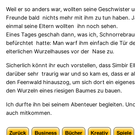
n
Weil er so anders war, wollten seine Geschwister 
M
Freunde bald nichts mehr mit ihm zu tun haben. Ja
e
einmal seine Eltern wollten ihn noch sehen.
n
Eines Tages geschah dann, was ich, Schnorrebrau
g
befürchtet hatte: Man warf ihm einfach die Tür d
e
elterlichen Wurzelhauses vor der Nase zu.
Sicherlich könnt ihr euch vorstellen, dass Simbir E
darüber sehr traurig war und so kam es, dass er all
den Feenwald hinauszog, um sich dort ein eigenes
den Wurzeln eines riesigen Baumes zu bauen.
Ich durfte ihn bei seinem Abenteuer begleiten. Und
auch mitkommen.
Zurück
Business
Bücher
Kreativ
Spiele