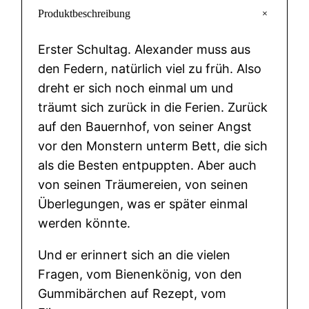
a
+
Produktbeschreibung
r
u
Erster Schultag. Alexander muss aus
m
den Federn, natürlich viel zu früh. Also
g
dreht er sich noch einmal um und
i
träumt sich zurück in die Ferien. Zurück
b
auf den Bauernhof, von seiner Angst
t
vor den Monstern unterm Bett, die sich
e
als die Besten entpuppten. Aber auch
s
von seinen Träumereien, von seinen
k
Überlegungen, was er später einmal
e
werden könnte.
i
Und er erinnert sich an die vielen
n
Fragen, vom Bienenkönig, von den
e
Gummibärchen auf Rezept, vom
n