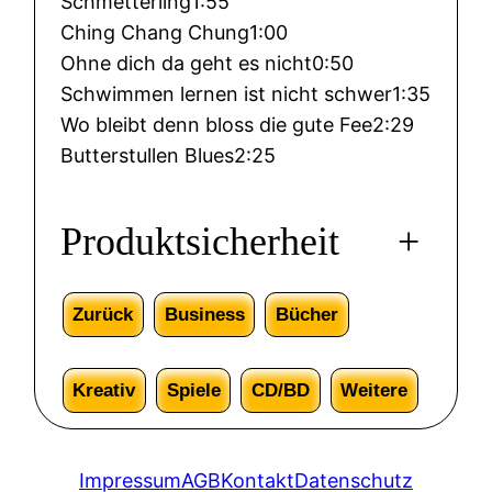
Schmetterling
1:55
Ching Chang Chung
1:00
Ohne dich da geht es nicht
0:50
Schwimmen lernen ist nicht schwer
1:35
Wo bleibt denn bloss die gute Fee
2:29
Butterstullen Blues
2:25
Produktsicherheit
+
Zurück
Business
Bücher
Kreativ
Spiele
CD/BD
Weitere
Impressum
AGB
Kontakt
Datenschutz