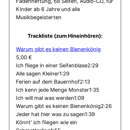
Fadenheftung, 68 Seiten, Audio-CD, für
Kinder ab 6 Jahre und alle
Musikbegeisterten
Trackliste (zum Hineinhören):
Warum gibt es keinen Bienenkönig
5,00
€
Ich fliege in einer Seifenblase
2:29
Alle sagen Kleiner
1:29
Ferien auf dem Bauernhof
2:13
Ich kenn jede Menge Monster
1:35
Ich will mal was werden
1:09
Warum gibt es keinen Bienenkönig
2:26
Jeder hat hier was zu sagen
1:39
Könnt' ich fliegen wie ein