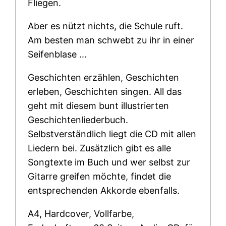
Fliegen.
B
i
Aber es nützt nichts, die Schule ruft.
e
Am besten man schwebt zu ihr in einer
n
Seifenblase …
e
n
Geschichten erzählen, Geschichten
k
erleben, Geschichten singen. All das
ö
geht mit diesem bunt illustrierten
n
Geschichtenliederbuch.
i
Selbstverständlich liegt die CD mit allen
g
Liedern bei. Zusätzlich gibt es alle
M
Songtexte im Buch und wer selbst zur
e
Gitarre greifen möchte, findet die
n
entsprechenden Akkorde ebenfalls.
g
A4, Hardcover, Vollfarbe,
e