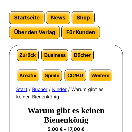
Startseite
News
Shop
Über den Verlag
Für Kunden
Zurück
Business
Bücher
Kreativ
Spiele
CD/BD
Weitere
Start
/
Bücher
/
Kinder
/ Warum gibt es
keinen Bienenkönig
Warum gibt es keinen
Bienenkönig
5,00
€
–
17,00
€