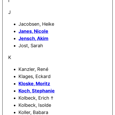
I
J
Jacobsen, Heike
Janes, Nicole
Jensch, Akim
Jost, Sarah
K
Kanzler, René
Klages, Eckard
Kloske, Moritz
Koch, Stephanie
Kolbeck, Erich †
Kolbeck, Isolde
Koller, Babara