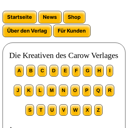
Startseite
News
Shop
Über den Verlag
Für Kunden
Die Kreativen des Carow Verlages
A
B
C
D
E
F
G
H
I
J
K
L
M
N
O
P
Q
R
S
T
U
V
W
X
Z