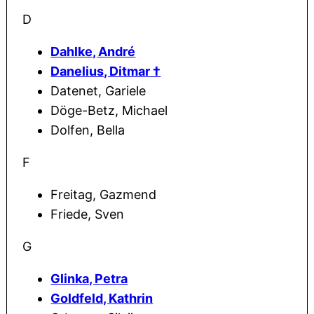
D
Dahlke, André
Danelius, Ditmar †
Datenet, Gariele
Döge-Betz, Michael
Dolfen, Bella
F
Freitag, Gazmend
Friede, Sven
G
Glinka, Petra
Goldfeld, Kathrin