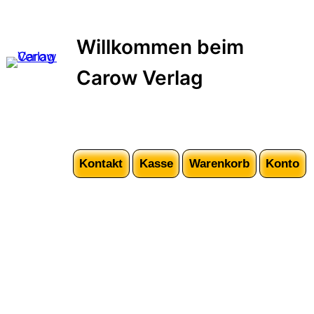
Zum
Inhalt
Willkommen beim
springen
Carow Verlag
Kontakt
Kasse
Warenkorb
Konto