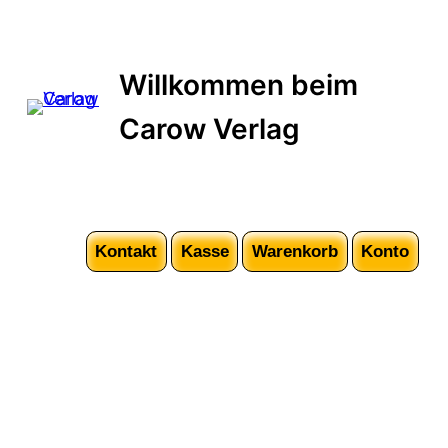
Zum
Inhalt
springen
Willkommen beim
Carow Verlag
Kontakt
Kasse
Warenkorb
Konto