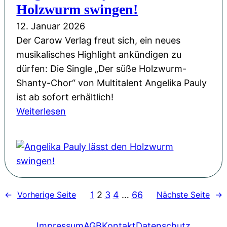
m
Holzwurm swingen!
e
t
D
r
12. Januar 2026
a
o
I
Der Carow Verlag freut sich, ein neues
s
n
m
musikalisches Highlight ankündigen zu
y
n
p
dürfen: Die Single „Der süße Holzwurm-
-
e
r
Shanty-Chor“ von Multitalent Angelika Pauly
L
r
o
ist ab sofort erhältlich!
e
s
v
:
Weiterlesen
s
t
i
A
u
a
s
n
n
g
a
g
g
s
t
e
m
-
i
l
i
S
o
1
2
3
4
…
66
←
Vorherige Seite
Nächste Seite
→
i
t
c
n
k
R
h
:
a
Impressum
AGB
Kontakt
Datenschutz
o