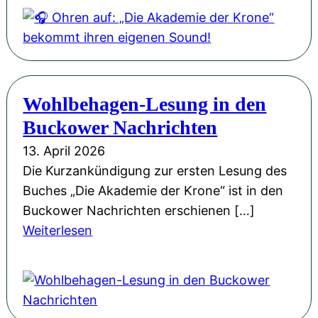
O
E
o
h
r
n
r
f
e
e
o
“
n
l
i
Wohlbehagen-Lesung in den
a
g
n
Buckower Nachrichten
u
s
d
f
13. April 2026
t
e
:
Die Kurzankündigung zur ersten Lesung des
i
r
„
Buches „Die Akademie der Krone“ ist in den
t
M
D
Buckower Nachrichten erschienen […]
e
ä
i
:
Weiterlesen
l
r
e
W
e
k
A
o
r
i
k
h
o
s
a
l
b
c