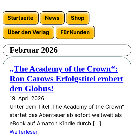
Startseite
News
Shop
Über den Verlag
Für Kunden
Februar 2026
„The Academy of the Crown“:
Ron Carows Erfolgstitel erobert
den Globus!
19. April 2026
Unter dem Titel „The Academy of the Crown“
startet das Abenteuer ab sofort weltweit als
eBook auf Amazon Kindle durch […]
:
Weiterlesen