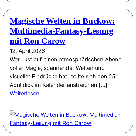
d
b
e
h
e
e
r
e
Magische Welten in Buckow:
m
h
t
n
i
Multimedia-Fantasy-Lesung
a
d
O
e
g
mit Ron Carow
e
d
d
e
n
e
12. April 2026
e
n
G
r
Wer Lust auf einen atmosphärischen Abend
r
-
l
z
voller Magie, spannender Welten und
K
L
o
e
visueller Eindrücke hat, sollte sich den 25.
r
e
b
i
April dick im Kalender anstreichen […]
o
s
u
t
:
Weiterlesen
n
u
s
u
M
e
n
!
n
a
“
g
g
g
b
i
i
e
n
s