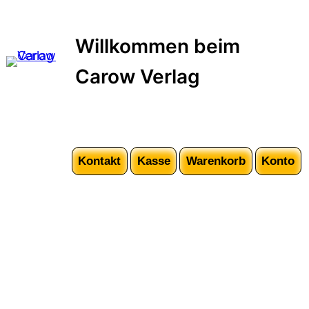
Zum
Inhalt
Willkommen beim
springen
Carow Verlag
Kontakt
Kasse
Warenkorb
Konto