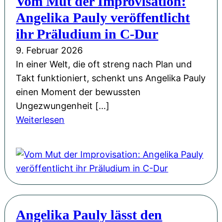
Vom Mut der Improvisation:
a
n
i
w
Angelika Pauly veröffentlicht
d
S
c
:
e
ihr Präludium in C-Dur
o
h
M
m
u
t
9. Februar 2026
u
i
n
e
In einer Welt, die oft streng nach Plan und
l
e
d
n
Takt funktioniert, schenkt uns Angelika Pauly
t
d
!
einen Moment der bewussten
i
e
Ungezwungenheit […]
m
r
:
Weiterlesen
e
K
V
d
r
o
i
o
m
a
n
M
-
e
u
F
“
t
a
i
Angelika Pauly lässt den
d
n