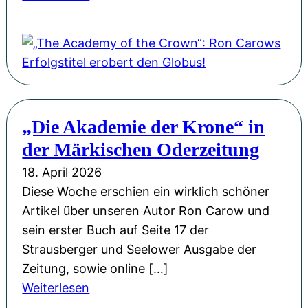
„
T
h
e
A
c
„Die Akademie der Krone“ in
a
der Märkischen Oderzeitung
d
e
18. April 2026
m
Diese Woche erschien ein wirklich schöner
y
Artikel über unseren Autor Ron Carow und
o
sein erster Buch auf Seite 17 der
f
Strausberger und Seelower Ausgabe der
t
Zeitung, sowie online […]
h
:
Weiterlesen
e
„