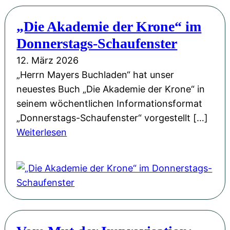
k
d
c
o
e
„Die Akademie der Krone“ im
h
m
n
Donnerstags-Schaufenster
e
m
B
W
12. März 2026
t
u
e
„Herrn Mayers Buchladen“ hat unser
i
c
l
neuestes Buch „Die Akademie der Krone“ in
h
k
t
seinem wöchentlichen Informationsformat
r
o
e
„Donnerstags-Schaufenster“ vorgestellt […]
e
w
n
:
Weiterlesen
n
e
i
„
e
r
n
D
i
N
B
i
g
a
u
e
e
c
c
A
n
h
k
k
e
r
o