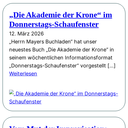
k
d
c
o
e
„Die Akademie der Krone“ im
h
m
n
Donnerstags-Schaufenster
e
m
B
W
12. März 2026
t
u
e
„Herrn Mayers Buchladen“ hat unser
i
c
l
neuestes Buch „Die Akademie der Krone“ in
h
k
t
seinem wöchentlichen Informationsformat
r
o
e
„Donnerstags-Schaufenster“ vorgestellt […]
e
w
n
:
Weiterlesen
n
e
i
„
e
r
n
D
i
N
B
i
g
a
u
e
e
c
c
A
n
h
k
k
e
r
o