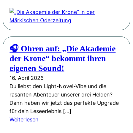
C
D
r
i
o
e
w
A
n
k
🎧 Ohren auf: „Die Akademie
“
a
:
der Krone“ bekommt ihren
d
R
e
eigenen Sound!
o
m
16. April 2026
n
i
Du liebst den Light-Novel-Vibe und die
C
e
rasanten Abenteuer unserer drei Helden?
a
d
Dann haben wir jetzt das perfekte Upgrade
r
e
für dein Leseerlebnis […]
o
r
:
Weiterlesen
w
K
🎧
s
r