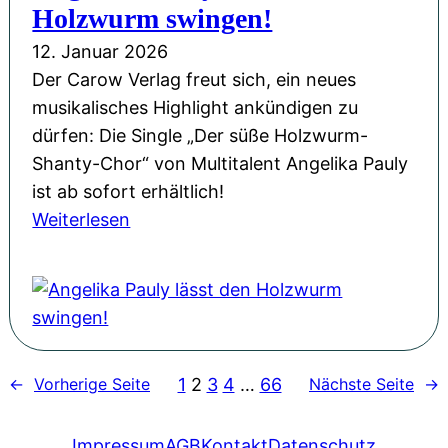
m
Holzwurm swingen!
e
t
D
r
12. Januar 2026
a
o
I
Der Carow Verlag freut sich, ein neues
s
n
m
musikalisches Highlight ankündigen zu
y
n
p
dürfen: Die Single „Der süße Holzwurm-
-
e
r
Shanty-Chor“ von Multitalent Angelika Pauly
L
r
o
ist ab sofort erhältlich!
e
s
v
:
Weiterlesen
s
t
i
A
u
a
s
n
n
g
a
g
g
s
t
e
m
-
i
l
i
S
o
1
2
3
4
…
66
←
Vorherige Seite
Nächste Seite
→
i
t
c
n
k
R
h
:
a
Impressum
AGB
Kontakt
Datenschutz
o