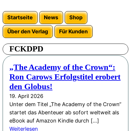
Startseite
News
Shop
Über den Verlag
Für Kunden
FCKDPD
„The Academy of the Crown“:
Ron Carows Erfolgstitel erobert
den Globus!
19. April 2026
Unter dem Titel „The Academy of the Crown“
startet das Abenteuer ab sofort weltweit als
eBook auf Amazon Kindle durch […]
:
Weiterlesen