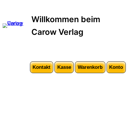
Zum
Inhalt
Willkommen beim
springen
Carow Verlag
Kontakt
Kasse
Warenkorb
Konto