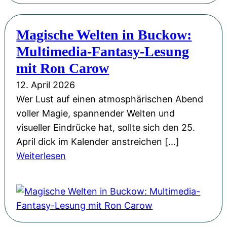
d
b
e
h
e
e
r
e
Magische Welten in Buckow:
m
h
t
n
i
Multimedia-Fantasy-Lesung
a
d
O
e
g
mit Ron Carow
e
d
d
e
n
e
12. April 2026
e
n
G
r
Wer Lust auf einen atmosphärischen Abend
r
-
l
z
voller Magie, spannender Welten und
K
L
o
e
visueller Eindrücke hat, sollte sich den 25.
r
e
b
i
April dick im Kalender anstreichen […]
o
s
u
t
:
Weiterlesen
n
u
s
u
M
e
n
!
n
a
“
g
g
g
b
i
i
e
n
s