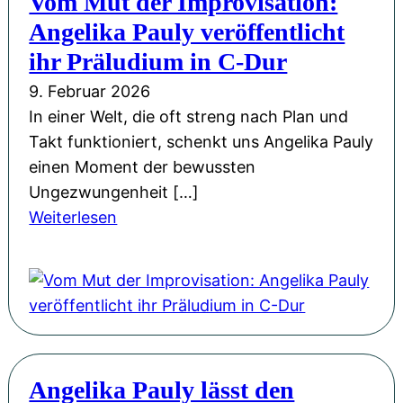
Vom Mut der Improvisation:
a
n
i
w
Angelika Pauly veröffentlicht
d
S
c
:
e
ihr Präludium in C-Dur
o
h
M
m
u
t
9. Februar 2026
u
i
n
e
In einer Welt, die oft streng nach Plan und
l
e
d
n
Takt funktioniert, schenkt uns Angelika Pauly
t
d
!
einen Moment der bewussten
i
e
Ungezwungenheit […]
m
r
:
Weiterlesen
e
K
V
d
r
o
i
o
m
a
n
M
-
e
u
F
“
t
a
i
Angelika Pauly lässt den
d
n