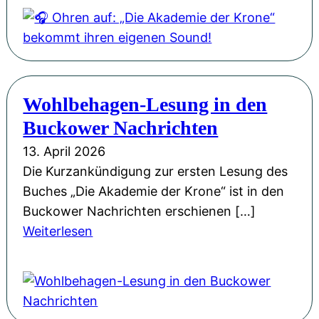
O
E
o
h
r
n
r
f
e
e
o
“
n
l
i
Wohlbehagen-Lesung in den
a
g
n
Buckower Nachrichten
u
s
d
f
13. April 2026
t
e
:
Die Kurzankündigung zur ersten Lesung des
i
r
„
Buches „Die Akademie der Krone“ ist in den
t
M
D
Buckower Nachrichten erschienen […]
e
ä
i
:
Weiterlesen
l
r
e
W
e
k
A
o
r
i
k
h
o
s
a
l
b
c