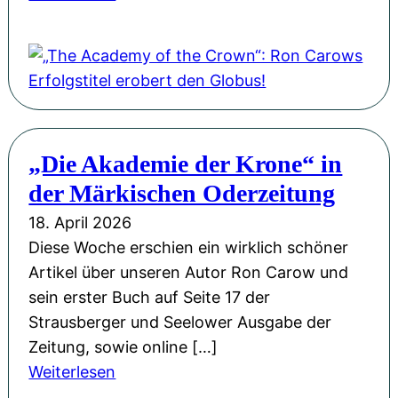
„
T
h
e
A
c
„Die Akademie der Krone“ in
a
der Märkischen Oderzeitung
d
e
18. April 2026
m
Diese Woche erschien ein wirklich schöner
y
Artikel über unseren Autor Ron Carow und
o
sein erster Buch auf Seite 17 der
f
Strausberger und Seelower Ausgabe der
t
Zeitung, sowie online […]
h
:
Weiterlesen
e
„