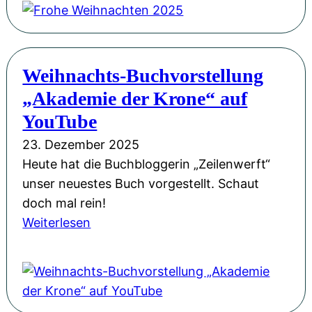
2
u
o
0
n
h
2
g
e
6
Weihnachts-Buchvorstellung
s
W
!
„Akademie der Krone“ auf
e
e
r
i
YouTube
ö
h
23. Dezember 2025
f
n
Heute hat die Buchbloggerin „Zeilenwerft“
f
a
unser neuestes Buch vorgestellt. Schaut
n
c
doch mal rein!
u
h
:
Weiterlesen
n
t
W
g
e
e
m
n
i
i
2
h
t
0