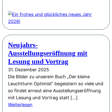
E
i
n
f
r
o
Neujahrs-
h
Ausstellungseröffnung mit
e
s
Lesung und Vortrag
u
31. Dezember 2025
n
Die Bilder zu unserem Buch „Der kleine
d
Leuchtturm Optimist“ begeistern so viele und
g
so findet erneut eine Ausstellungseröffnung
l
mit Lesung und Vortrag statt […]
ü
:
Weiterlesen
c
N