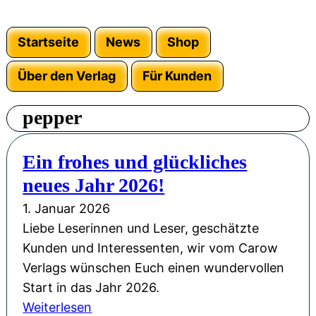
Startseite
News
Shop
Über den Verlag
Für Kunden
pepper
Ein frohes und glückliches
neues Jahr 2026!
1. Januar 2026
Liebe Leserinnen und Leser, geschätzte
Kunden und Interessenten, wir vom Carow
Verlags wünschen Euch einen wundervollen
Start in das Jahr 2026.
:
Weiterlesen