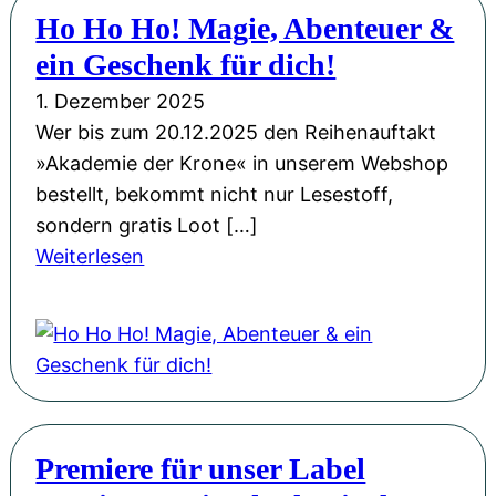
e
Ho Ho Ho! Magie, Abenteuer &
e
h
r
u
ein Geschenk für dich!
d
K
e
a
1. Dezember 2025
r
r
:
Wer bis zum 20.12.2025 den Reihenauftakt
o
w
»
»Akademie der Krone« in unserem Webshop
n
a
D
bestellt, bekommt nicht nur Lesestoff,
e
r
i
sondern gratis Loot […]
“
t
e
:
Weiterlesen
a
e
A
H
u
n
k
o
f
i
a
H
Y
m
d
o
o
F
e
H
u
U
m
o
T
N
Premiere für unser Label
i
!
u
i
e