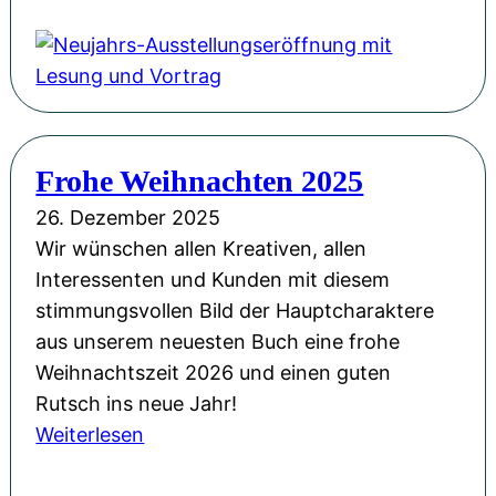
k
e
l
u
i
j
c
a
h
h
e
Frohe Weihnachten 2025
r
s
s
26. Dezember 2025
n
-
Wir wünschen allen Kreativen, allen
e
A
Interessenten und Kunden mit diesem
u
u
stimmungsvollen Bild der Hauptcharaktere
e
s
aus unserem neuesten Buch eine frohe
s
s
Weihnachtszeit 2026 und einen guten
J
t
Rutsch ins neue Jahr!
a
e
:
Weiterlesen
h
l
F
r
l
r