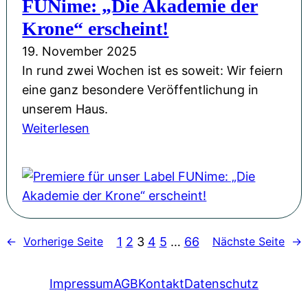
FUNime: „Die Akademie der
M
b
m
d
a
Krone“ erscheint!
e
e
e
g
19. November 2025
-
r
i
In rund zwei Wochen ist es soweit: Wir feiern
A
K
e
eine ganz besondere Veröffentlichung in
d
r
,
unserem Haus.
v
o
A
:
Weiterlesen
e
n
b
P
n
e
e
r
t
«
n
e
s
–
t
m
k
A
e
i
a
u
u
1
2
3
4
5
…
66
←
Vorherige Seite
Nächste Seite
→
e
l
f
e
r
e
t
r
e
Impressum
AGB
Kontakt
Datenschutz
n
a
&
f
d
k