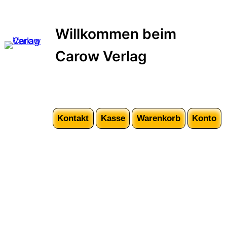
Zum
Inhalt
Willkommen beim
springen
Carow Verlag
Kontakt
Kasse
Warenkorb
Konto