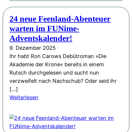
n
L
2
a
e
5
24 neue Feenland-Abenteuer
c
s
warten im FUNime-
h
u
t
Adventskalender!
n
s
9. Dezember 2025
g
-
Ihr habt Ron Carows Debütroman »Die
u
B
Akademie der Krone« bereits in einem
n
u
Rutsch durchgelesen und sucht nun
d
c
verzweifelt nach Nachschub? Oder seid ihr
V
h
[…]
o
v
:
Weiterlesen
r
o
2
t
r
4
r
s
n
a
t
e
g