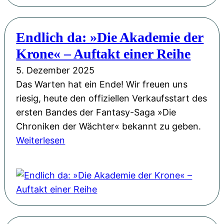
e
u
l
e
l
Endlich da: »Die Akademie der
F
u
Krone« – Auftakt einer Reihe
e
n
e
5. Dezember 2025
g
n
Das Warten hat ein Ende! Wir freuen uns
„
l
riesig, heute den offiziellen Verkaufsstart des
A
a
ersten Bandes der Fantasy-Saga »Die
k
n
Chroniken der Wächter« bekannt zu geben.
a
d
:
Weiterlesen
d
-
E
e
A
n
m
b
d
i
e
l
e
n
i
d
t
c