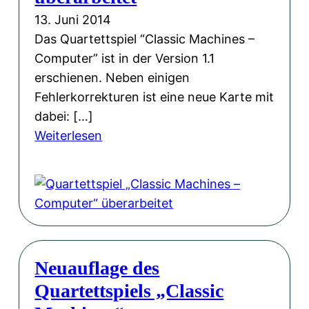
i
o
n
13. Juni 2014
t
o
d
Das Quartettspiel “Classic Machines –
e
k
r
Computer” ist in der Version 1.1
e
erschienen. Neben einigen
a
Fehlerkorrekturen ist eine neue Karte mit
s
dabei: […]
H
:
Weiterlesen
ä
Q
h
u
l
a
e
r
,
t
m
e
i
Neuauflage des
t
t
Quartettspiels „Classic
t
M
s