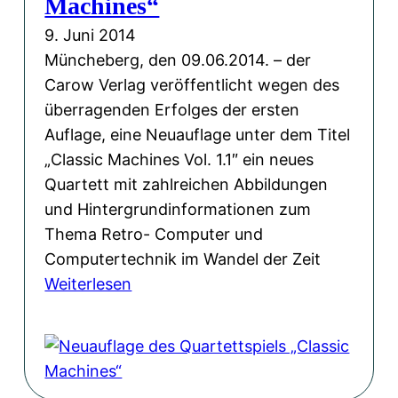
Machines“
u
p
9. Juni 2014
s
i
Müncheberg, den 09.06.2014. – der
i
e
Carow Verlag veröffentlicht wegen des
k
l
überragenden Erfolges der ersten
v
„
Auflage, eine Neuauflage unter dem Titel
o
C
„Classic Machines Vol. 1.1″ ein neues
n
l
Quartett mit zahlreichen Abbildungen
A
a
und Hintergrundinformationen zum
k
s
Thema Retro- Computer und
i
s
Computertechnik im Wandel der Zeit
m
i
:
Weiterlesen
J
c
N
e
M
e
n
a
u
s
c
a
c
h