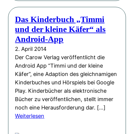
u
h
i
f
u
n
Das Kinderbuch „Timmi
l
n
e
und der kleine Käfer“ als
a
d
s
g
Android-App
T
–
e
e
2. April 2014
C
d
x
Der Carow Verlag veröffentlicht die
o
e
t
Android App “Timmi und der kleine
m
s
e
Käfer”, eine Adaption des gleichnamigen
p
Q
n
Kinderbuches und Hörspiels bei Google
u
u
v
Play. Kinderbücher als elektronische
t
a
o
Bücher zu veröffentlichen, stellt immer
e
r
n
noch eine Herausforderung dar. […]
r
t
A
:
Weiterlesen
“
e
n
D
ü
t
d
a
b