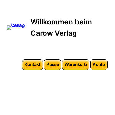
Zum
Inhalt
springen
Willkommen beim
Carow Verlag
Kontakt
Kasse
Warenkorb
Konto