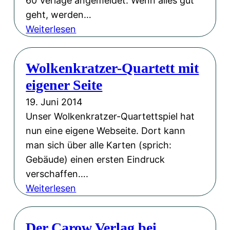
60 Verlage angemeldet. Wenn alles gut
geht, werden…
:
Weiterlesen
B
u
Wolkenkratzer-Quartett mit
c
eigener Seite
h
m
19. Juni 2014
e
Unser Wolkenkratzer-Quartettspiel hat
s
nun eine eigene Webseite. Dort kann
s
man sich über alle Karten (sprich:
e
Gebäude) einen ersten Eindruck
B
verschaffen….
u
:
Weiterlesen
c
W
h
o
Der Carow Verlag bei
B