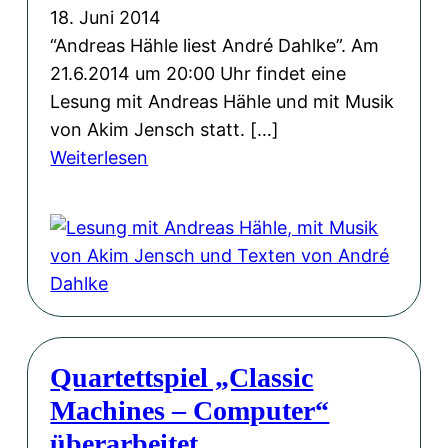
t
o
18. Juni 2014
e
w
“Andreas Hähle liest André Dahlke”. Am
t
V
21.6.2014 um 20:00 Uhr findet eine
t
e
Lesung mit Andreas Hähle und mit Musik
m
r
von Akim Jensch statt. […]
i
l
:
Weiterlesen
t
a
L
e
g
e
i
b
s
g
e
u
e
i
n
n
F
g
e
a
m
r
c
Quartettspiel „Classic
i
S
e
Machines – Computer“
t
e
b
A
überarbeitet