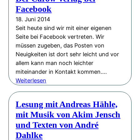
l
Facebook
e
k
r
e
18. Juni 2014
l
n
Seit heute sind wir mit einer eigenen
i
k
Seite bei Facebook vertreten. Wir
n
r
müssen zugeben, das Posten von
a
Neuigkeiten ist dort sehr leicht und vor
t
allem kann man noch leichter
z
miteinander in Kontakt kommen….
e
:
Weiterlesen
r
D
-
e
Lesung mit Andreas Hähle,
Q
r
mit Musik von Akim Jensch
u
C
a
und Texten von André
a
r
r
Dahlke