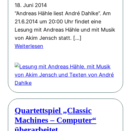
t
o
18. Juni 2014
e
w
“Andreas Hähle liest André Dahlke”. Am
t
V
21.6.2014 um 20:00 Uhr findet eine
t
e
Lesung mit Andreas Hähle und mit Musik
m
r
von Akim Jensch statt. […]
i
l
:
Weiterlesen
t
a
L
e
g
e
i
b
s
g
e
u
e
i
n
n
F
g
e
a
m
r
c
Quartettspiel „Classic
i
S
e
Machines – Computer“
t
e
b
A
überarbeitet