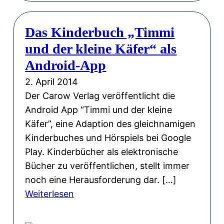
u
h
i
f
u
n
Das Kinderbuch „Timmi
l
n
e
und der kleine Käfer“ als
a
d
s
g
Android-App
T
–
e
e
2. April 2014
C
d
x
Der Carow Verlag veröffentlicht die
o
e
t
Android App “Timmi und der kleine
m
s
e
Käfer”, eine Adaption des gleichnamigen
p
Q
n
Kinderbuches und Hörspiels bei Google
u
u
v
Play. Kinderbücher als elektronische
t
a
o
Bücher zu veröffentlichen, stellt immer
e
r
n
noch eine Herausforderung dar. […]
r
t
A
:
Weiterlesen
“
e
n
D
ü
t
d
a
b