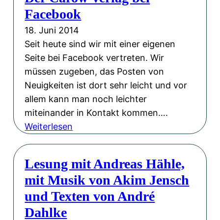
l
Facebook
e
k
r
e
18. Juni 2014
l
n
Seit heute sind wir mit einer eigenen
i
k
Seite bei Facebook vertreten. Wir
n
r
müssen zugeben, das Posten von
a
Neuigkeiten ist dort sehr leicht und vor
t
allem kann man noch leichter
z
miteinander in Kontakt kommen….
e
:
Weiterlesen
r
D
-
e
Lesung mit Andreas Hähle,
Q
r
mit Musik von Akim Jensch
u
C
a
und Texten von André
a
r
r
Dahlke