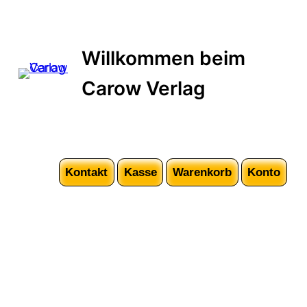
Zum
Inhalt
springen
Willkommen beim
Carow Verlag
Kontakt
Kasse
Warenkorb
Konto