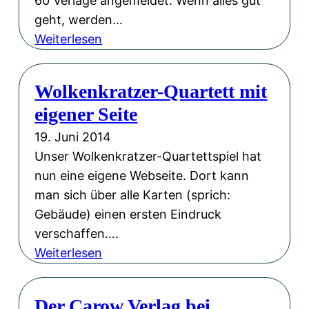
60 Verlage angemeldet. Wenn alles gut
geht, werden…
:
Weiterlesen
B
u
Wolkenkratzer-Quartett mit
c
eigener Seite
h
m
19. Juni 2014
e
Unser Wolkenkratzer-Quartettspiel hat
s
nun eine eigene Webseite. Dort kann
s
man sich über alle Karten (sprich:
e
Gebäude) einen ersten Eindruck
B
verschaffen….
u
:
Weiterlesen
c
W
h
o
Der Carow Verlag bei
B