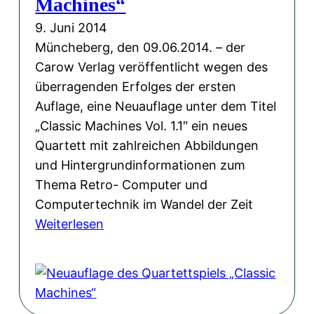
Machines“
u
p
9. Juni 2014
s
i
Müncheberg, den 09.06.2014. – der
i
e
Carow Verlag veröffentlicht wegen des
k
l
überragenden Erfolges der ersten
v
„
Auflage, eine Neuauflage unter dem Titel
o
C
„Classic Machines Vol. 1.1″ ein neues
n
l
Quartett mit zahlreichen Abbildungen
A
a
und Hintergrundinformationen zum
k
s
Thema Retro- Computer und
i
s
Computertechnik im Wandel der Zeit
m
i
:
Weiterlesen
J
c
N
e
M
e
n
a
u
s
c
a
c
h