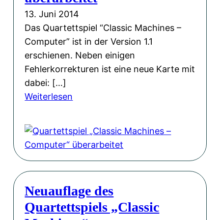
i
o
n
13. Juni 2014
t
o
d
Das Quartettspiel “Classic Machines –
e
k
r
Computer” ist in der Version 1.1
e
erschienen. Neben einigen
a
Fehlerkorrekturen ist eine neue Karte mit
s
dabei: […]
H
:
Weiterlesen
ä
Q
h
u
l
a
e
r
,
t
m
e
i
Neuauflage des
t
t
Quartettspiels „Classic
t
M
s